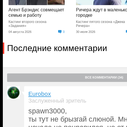
Агент Брэндис совмещает
Ричера ждут в маленьк
семью и работу
городке
Кастинг второго сезона
Кастинг пятого сезона «Джека
«Задания»
Ричера»
04 августа 2026
0
30 июля 2026
Последние комментарии
ВСЕ КОММЕНТАРИИ (34)
Eurobox
Заслуженный зритель
spawn3000,
ты тут не брызгай слюной. Мн