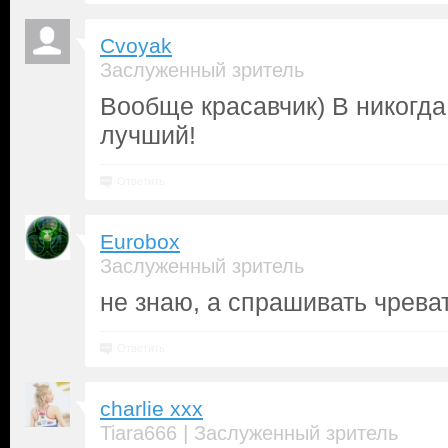
Cvoyak
Заслуженный зритель
Вообще красавчик) В никогда
лучший!
Ответить
Eurobox
Заслуженный зритель
не знаю, а спрашивать чреват
Ответить
charlie xxx
|
Tiara666
Заслуженный зритель