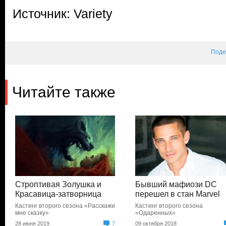
Источник: Variety
Поде
Читайте также
Строптивая Золушка и
Бывший мафиози DC
Красавица-затворница
перешел в стан Marvel
Кастинг второго сезона «Расскажи
Кастинг второго сезона
мне сказку»
«Одаренных»
28 июня 2019
7
09 октября 2018