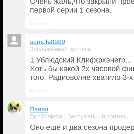
Очень жаль,что закрыли прое
первой серии 1 сезона.
Ответить
sample8989
Заслуженный зритель
1 Ублюдский Клиффхэнегр... 
Хоть бы какой 2х часовой фи
того. Радиоволне хватило 3-х
Ответить
Павел
|
DonScaletta
Заслуженный зритель
Оно ещё и два сезона проде