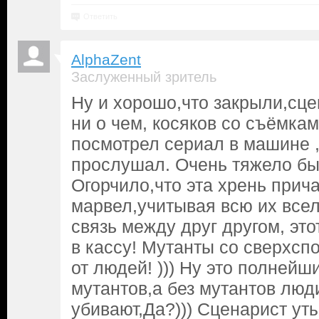
Ответить
AlphaZent
Заслуженный зритель
Ну и хорошо,что закрыли,сце
ни о чем, косяков со съёмка
посмотрел сериал в машине 
прослушал. Очень тяжело был
Огорчило,что эта хрень прича
марвел,учитывая всю их все
связь между друг другом, эт
в кассу! Мутанты со сверхсп
от людей! ))) Ну это полнейш
мутантов,а без мутантов люд
убивают,Да?))) Сценарист ут