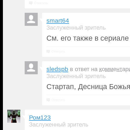
Ответить
smart64
Заслуженный зритель
См. его также в сериале
Ответить
sledspb
в ответ на
комментар
Заслуженный зритель
Стартап, Десница Божь
Ответить
Ром123
Заслуженный зритель