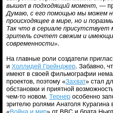
вышел в подходящий момент,
— п
Думаю, с его помощью мы можем н
происходящее в мире, но и пораз
Так что в сериале присутствует 
зритель сочтет свежим и имеющи
современности»
.
На главные роли создатели пригла
и
Холлидей Грейнджер
. Забавно, ч
имеют в своей фильмографии нема
проектов, поэтому «
Захват
» стал д
обстановки и приятной возможност
чем-то новом.
Тернер
особенно зап
зрителю ролями Анатоля Курагина 
«
Война и мир
» от BBC и брата Нью