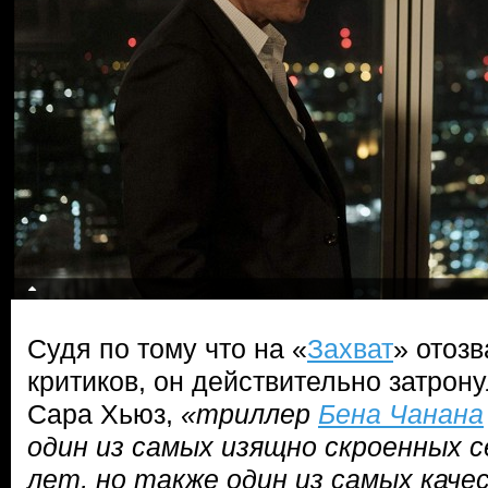
Судя по тому что на «
Захват
» отозв
критиков, он действительно затрону
Сара Хьюз,
«триллер
Бена Чанана
один из самых изящно скроенных с
лет, но также один из самых кач