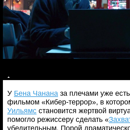
У
Бена Чанана
за плечами уже есть
фильмом «Кибер-террор», в которо
Уильямс
становится жертвой виртуа
помогло режиссеру сделать «
Захва
убедительным. Порой драматическ