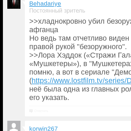
Behadariye
Постоянный зритель
>>хладнокровно убил безору
афганца
Но ведь там отчетливо виден
правой рукой "безоружного".
>>Лора Хэддок («Стражи Гал
«Мушкетеры»), в "Мушкетера
помню, а вот в сериале "Дем
(
https://www.lostfilm.tv/serie
неё была одна из главных ро
его указать.
Ответить
korwin267