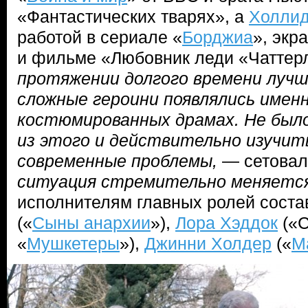
«Фантастических тварях», а
Холлид
работой в сериале «
Борджиа
», экр
и фильме «Любовник леди «Чаттер
протяжении долгого времени лучш
сложные героини появлялись имен
костюмированных драмах. Не был
из этого и действительно изучит
современные проблемы,
— сетовал
ситуация стремительно меняетс
исполнителям главных ролей сост
(«
Сыны анархии
»),
Лора Хэддок
(«С
«
Мушкетеры
»),
Джинни Холдер
(«
М