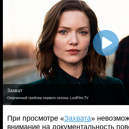
Захват
Озвученный трейлер первого сезона. LostFilm.TV
При просмотре «
Захвата
» невозмож
внимание на документальность пов