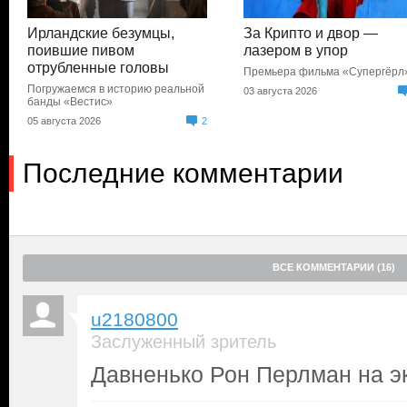
Ирландские безумцы,
За Крипто и двор —
поившие пивом
лазером в упор
отрубленные головы
Премьера фильма «Супергёрл
Погружаемся в историю реальной
03 августа 2026
банды «Вестис»
05 августа 2026
2
Последние комментарии
ВСЕ КОММЕНТАРИИ (16)
u2180800
Заслуженный зритель
Давненько Рон Перлман на э