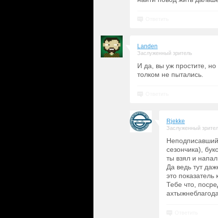
Ответить
Landen
Заслуженный зритель
И да, вы уж простите, н
толком не пытались.
Ответить
Rjekke
Заслуженный зрите
Неподписавшийс
сезончика), бук
ты взял и напал
Да ведь тут даж
это показатель 
Тебе что, посре
ахтыжнеблагода
Ответить