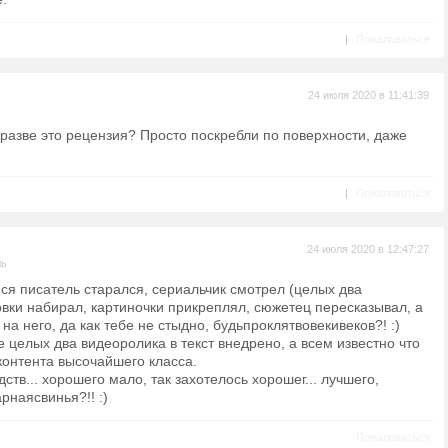
|
Пожаловаться
24 июля 2020 в 11:41:39
о разве это рецензия? Просто поскребли по поверхности, даже
|
Пожаловаться
24 июля 2020 в 12:47:27
ль
я писатель старался, сериальчик смотрел (целых два
овки набирал, картиночки прикреплял, сюжетец пересказывал, а
 на него, да как тебе не стыдно, будьпроклятвовекивеков?! :)
е целых два видеоролика в текст внедрено, а всем известно что
контента высочайшего класса.
дств... хорошего мало, так захотелось хорошег... лучшего,
рнаясвинья?!! :)
Пожаловаться