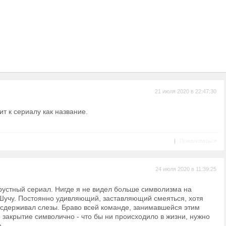
21 июля 2020 в 22:47:30
ит к сериалу как название.
|
Пожаловаться
24 июля 2020 в 11:39:25
рустный сериал. Нигде я не видел больше символизма на
 Шучу. Постоянно удивляющий, заставляющий смеяться, хотя
 сдерживал слезы. Браво всей команде, занимавшейся этим
 закрытие символично - что бы ни происходило в жизни, нужно
.