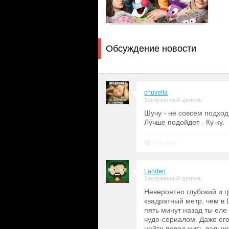
Обсуждение новости
chuvella
Заслуженный зритель
Шучу - не совсем подход
Лучше подойдет - Ку-ку.
Ответить
Landen
Заслуженный зритель
Невероятно глубокий и г
квадратный метр, чем в
пять минут назад ты еле
чудо-сериалом. Даже его
найти повод жить дальше