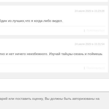
24 июля 2020 в 15:23:28
ин из лучших,что я когда-либо видел.
|
Пожаловаться
24 июля 2020 в 15:31:54
тно и нет ничего неизбежного. Изучай тайцзы-сюань и поймешь
|
Пожаловаться
тарий или поставить оценку, Вы должны быть авторизованы на