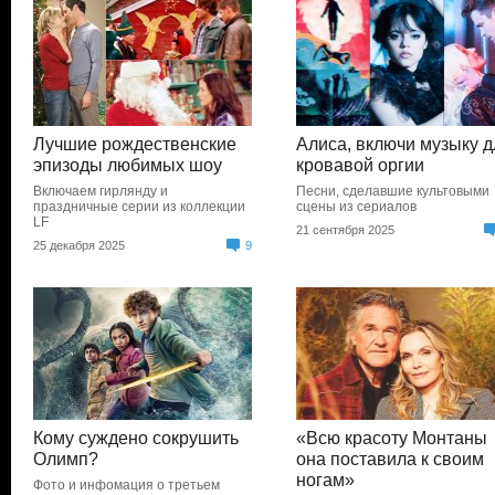
Лучшие рождественские
Алиса, включи музыку д
эпизоды любимых шоу
кровавой оргии
Включаем гирлянду и
Песни, сделавшие культовыми
праздничные серии из коллекции
сцены из сериалов
LF
21 сентября 2025
25 декабря 2025
9
Кому суждено сокрушить
«Всю красоту Монтаны
Олимп?
она поставила к своим
ногам»
Фото и инфомация о третьем