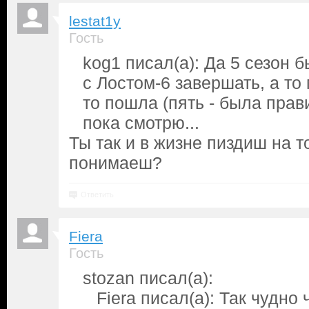
lestat1y
Гость
kog1 писал(а): Да 5 сезон б
с Лостом-6 завершать, а т
то пошла (пять - была пра
пока смотрю...
Ты так и в жизне пиздиш на т
понимаеш?
Ответить
Fiera
Гость
stozan писал(а):
Fiera писал(а): Так чудно