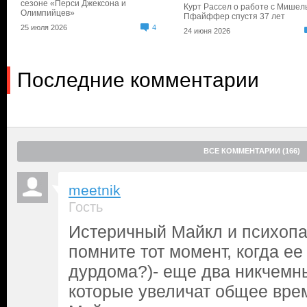
сезоне «Перси Джексона и
Курт Рассел о работе с Мишел
Олимпийцев»
Пфайффер спустя 37 лет
25 июля 2026
4
24 июня 2026
Последние комментарии
ВСЕ КОММЕНТАРИИ (166)
meetnik
Гость
Истеричный Майкл и психопа
помните тот момент, когда е
дурдома?)- еще два никчемн
которые увеличат общее вре