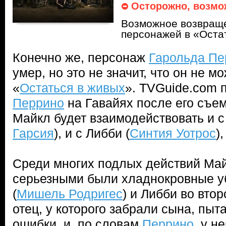
Осторожно, возмо
Возможное возвращ
персонажей в «Оста
Конечно же, персонаж
Гарольда Пе
умер, но это не значит, что он не м
«
Остаться в живых
». TVGuide.com 
Перрино
на Гавайях после его съемо
Майкл будет взаимодействовать и с
Гарсия
), и с Либби (
Синтия Уотрос
)
Среди многих подлых действий Ма
серьезными были хладнокровные у
(
Мишель Родригес
) и Либби во втор
отец, у которого забрали сына, пыт
ошибки, и, по словам
Перрино
, у н