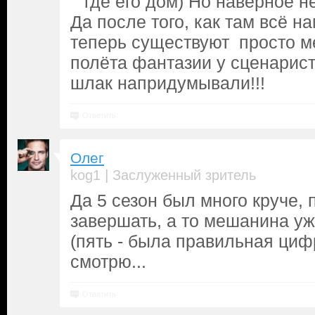
где его дом) Но наверное н
Да после того, как там всё н
теперь существуют просто м
полёта фантазии у сценарист
шлак напридумывали!!!
Ответить
Олег
|
kog1
Заслуженный зритель
Да 5 сезон был много круче, 
завершать, а то мешанина уж
(пять - была правильная циф
смотрю...
Ответить