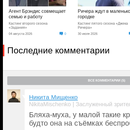
Агент Брэндис совмещает
Ричера ждут в маленьк
семью и работу
городке
Кастинг второго сезона
Кастинг пятого сезона «Джека
«Задания»
Ричера»
04 августа 2026
0
30 июля 2026
Последние комментарии
ВСЕ КОММЕНТАРИИ (5)
Никита Мищенко
|
NikitaMischenko
Заслуженный зрите
Бляха-муха, у малой такие кр
будто она на съёмках беспро