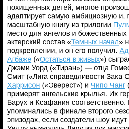
похищенных детей, многое произош
адаптирует самую амбициозную и, 
масштабную книгу из трилогии
Пул
место для ангелов и божественных
актерский состав «
Темных начал
» 
подкреплении, и он его получил.
Ад
Агбаже
(«
Остаться в живых
») сыгра
Джэми Уорд («Тиран») — отца Гомес
Смит («Лига справедливости Зака 
Харрисон
(«Эверест») и
Чипо Чанг
примерят ангельские крылья. Их ге
Барух и Ксафания соответственно.
упоминались в финале второго сезо
эпизодах, если создатели шоу идут 
Уиллу вызволить Лиру из рук мисси