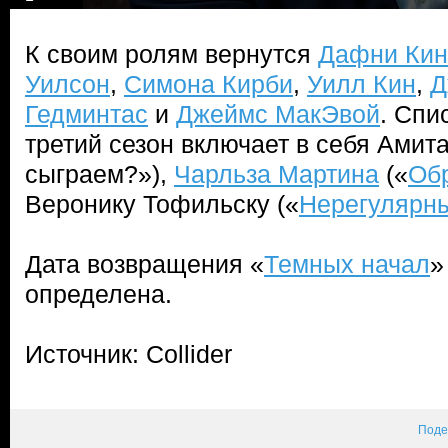
К своим ролям вернутся
Дафни Кин
Уилсон
,
Симона Кирби
,
Уилл Кин
,
Д
Гедминтас
и
Джеймс МакЭвой
. Спи
третий сезон включает в себя Амита
сыграем?»),
Чарльза Мартина
(«
Об
Веронику Тофильску («
Нерегулярны
Дата возвращения «
Темных начал
»
определена.
Источник: Collider
Поде