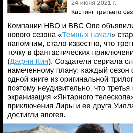
24 июня 2021 г.
Кастинг третьего се
Компании HBO и BBC One объявили 
нового сезона «
Темных начал
» ста
напомним, стало известно, что трет
точку в фантастических приключен
(
Дафни Кин
). Создатели сериала с
намеченному плану: каждый сезон 
одной книге из оригинальной трило
поэтому неудивительно, что третья
экранизация «Янтарного телескопа»
приключения Лиры и ее друга Уилла
достигли апогея.