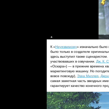
К «
Неуязвимому
» изначально было 
было только в создателе оригиналь
здесь выступил также сценаристом. 
участвовавших в озвучании.
Дж. К. 
«Оскара») — в прежние времена хв
маркетинговую машину. Но погодит
вовсе повсюду),
Эзра Миллер
,
Джон
самая заметная часть звездных име
гарантирует качество конечного про