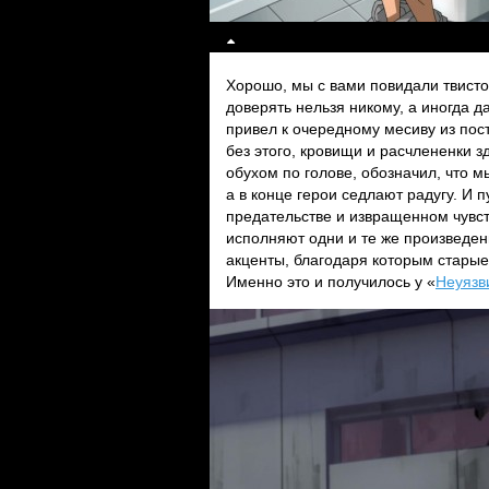
Хорошо, мы с вами повидали твистов
доверять нельзя никому, а иногда д
привел к очередному месиву из по
без этого, кровищи и расчлененки зд
обухом по голове, обозначил, что м
а в конце герои седлают радугу. И п
предательстве и извращенном чувств
исполняют одни и те же произведен
акценты, благодаря которым старые
Именно это и получилось у «
Неуязв