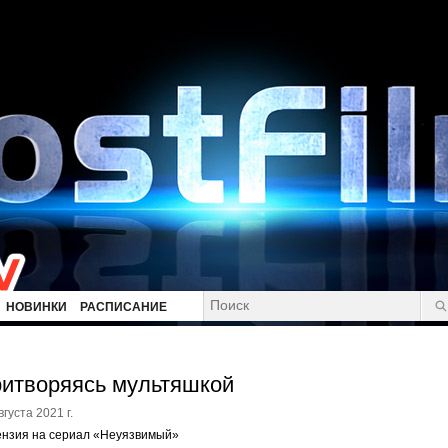
НОВИНКИ
РАСПИСАНИЕ
итворяясь мультяшкой
вгуста 2021 г.
ензия на сериал «Неуязвимый»