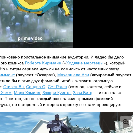
приковано пристальное внимание аудитории. И ладно бы дело
ного комикса
Роберте Киркмане
(«
Ходячие мертвецы
»), который
Но и титры сериала чуть ли не ломились от настоящих звезд,
Симмонс
(лауреат «Оскара»),
Махершала Али
(двукратный лауреат
атило бы и этих двух фамилий, чтобы включить огромную
е:
Стивен Ян
,
Сандра О
,
Сет Роген
(хотя он, кажется, сейчас и
 Хэмм
,
Марк Хэмилл
,
Закари Куинто
,
Зази Битц
— и это только
н. Понятно, что не каждый раз наличие громких фамилий
дукта, но осторожный интерес к проекту все-таки провоцирует.