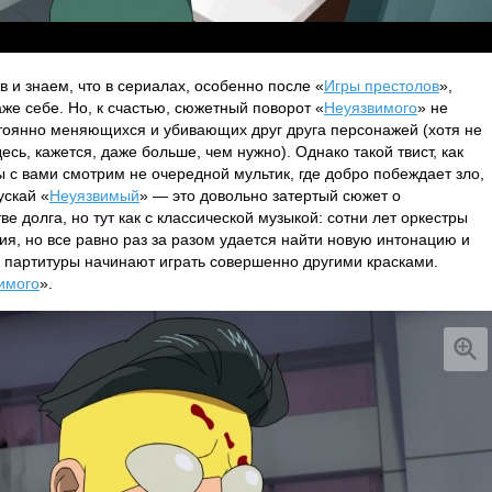
 и знаем, что в сериалах, особенно после «
Игры престолов
»,
аже себе. Но, к счастью, сюжетный поворот «
Неуязвимого
» не
стоянно меняющихся и убивающих друг друга персонажей (хотя не
есь, кажется, даже больше, чем нужно). Однако такой твист, как
ы с вами смотрим не очередной мультик, где добро побеждает зло,
ускай «
Неуязвимый
» — это довольно затертый сюжет о
е долга, но тут как с классической музыкой: сотни лет оркестры
ия, но все равно раз за разом удается найти новую интонацию и
 партитуры начинают играть совершенно другими красками.
имого
».