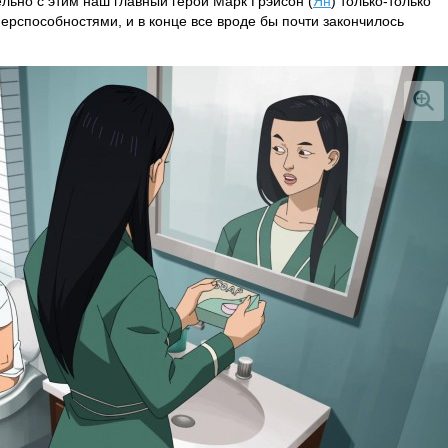
льно с этим наш главный герой Марк Грэйсон (
Ян
) только-только
ерспособностями, и в конце все вроде бы почти закончилось