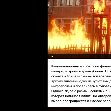
Кульминационным событием финала
матери, устроил в доме-убийце. Со
сюжета «Конца игры» — вся вселенн
яркому пламени одну из культовых
мифологией и поселилась в головах
Однако вкупе с размышлениями о н
которая начинает влиять на авторо
выбор превращается в смелое заяв