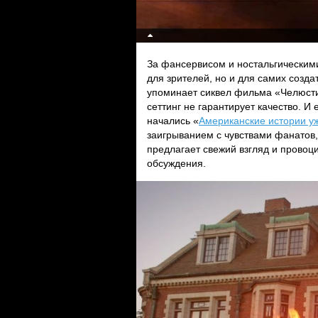
За фансервисом и ностальгическим
для зрителей, но и для самих созда
упоминает сиквел фильма «Челюсти»
сеттинг не гарантирует качество. И
начались «
Американские истории у
заигрыванием с чувствами фанатов,
предлагает свежий взгляд и провоц
обсуждения.