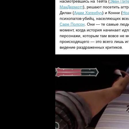
насмотревшись на Тейта (
Эван Пит
МакДермотт
), решают посетить атт
Дилан (
Адам Хэгенбуч
) и Конни (
Ноа
психопатов-убийц, населяющих вселе
Саре Полсон
. Они — те самые люди
момент, когда история начинает ид
персонажи, которым там вовсе не 
происходящего — это всего лишь и
видение раздраженных критиков.