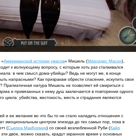
 «
Американской истории ужасов
» Мишель (
Мерседес Масон
),
ходит к волнующему вопросу, с которым хоть раз сталкивался
иала: в чем смысл дома-убийцы? Ведь не могут же, в конце
 быть напрасными? Как призракам обрести спасение, искупить свои
ия? Прагматичная натура Мишель не позволяет ей смириться с
дома и привязанных к нему душ заключается в повторении одного
го цикла: убийства, жестокость, месть и страдания являются
 и ее желание во что бы то ни стало наладить отношения с
жат эмоциональным центром эпизода до тех самых пор, пока в
тт (
Сьерра МакКормик
) со своей возлюбленной Руби (
Кайя
, эти двое, можно сказать, крадут экранное время у основных