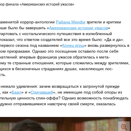
бор финала «Американских историй ужасов»
аменитой хоррор-антологии
Райана Мерфи
зрители и критики
учше было бы завершить «
Американские истории ужасов
»
тартовать с ностальгического путешествия в излюбленный
казал, что ответом создателей все это время было: «Да и да».
первого сезона под названием «
Конец игры
» вновь развернулось в
ном призраками. Однако это посещение оставило после себя
чатлений: впервые франшиза ужасов обратилась к мета-
му те странные отношения, которые сложились между зрителями,
щихся в бесконечных страданиях душах, населяющих лос-
ть.
немало удивления: зачем возвращаться к затронутой прежде
 как «
Баал
» и «
Одичавший
», не имеющие под собой опоры из
ятельную ценность спин-оффа? Однако возможность понаблюдать
здумно отправившимися навстречу своей смерти, оказалась