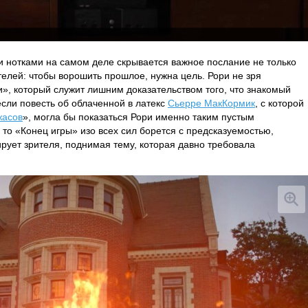
и нотками на самом деле скрывается важное послание не только
телей: чтобы ворошить прошлое, нужна цель. Рори не зря
, который служит лишним доказательством того, что знакомый
 если повесть об облаченной в латекс
Сьерре МакКормик
, с которой
жасов
», могла бы показаться Рори именно таким пустым
 то «Конец игры» изо всех сил борется с предсказуемостью,
ирует зрителя, поднимая тему, которая давно требовала