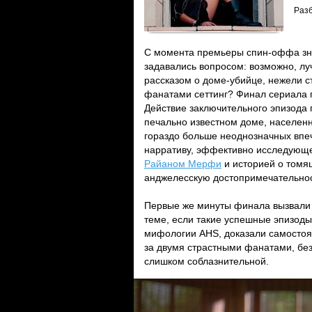
Раз
С момента премьеры спин-оффа зн
задавались вопросом: возможно, л
рассказом о доме-убийце, нежели с
фанатами сеттинг? Финал сериала по
Действие заключительного эпизода 
печально известном доме, населен
гораздо больше неоднозначных впе
нарративу, эффективно исследующе
Райаном Мерфи
и историей о томя
анджелесскую достопримечательнос
Первые же минуты финала вызвали 
теме, если такие успешные эпизоды,
мифологии AHS, доказали самосто
за двумя страстными фанатами, бе
слишком соблазнительной.