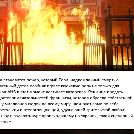
 становится пожар, который Рори, надломленный смертью
жженный дотла особняк играет ключевую роль не только для
ая AHS в этот момент достигает катарсиса. Решение предать
 достопримечательностей франшизы, которая обросла собственной
 у миллионов людей по всему миру, шокирует само по себе.
остальгии и всепоглощающей, удушающей зрительской любви,
в шоу и задавать курс происходящему на экранах, такой сценарный
ление.