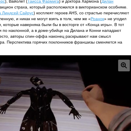
ерс
), Вайолет (
Таисса Фармига
) и доктора Хармона (
Дилан
ракцион страха, который расположился в викторианском особняке.
 Линдсей Сайрус
) косплеят героев AHS, со страстью перечисляют
нную, и никак не могут взять в толк, чем же «
Роанок
» не угодил
, которые наверняка были бы в восторге от «Конца игры». В тот
ти по наклонной, а в доме-убийце на Дилана и Конни нападают
место, авторы спин-оффа наконец раскрывают нам смысл
гра. Перспектива горячих поклонников франшизы сменяется на