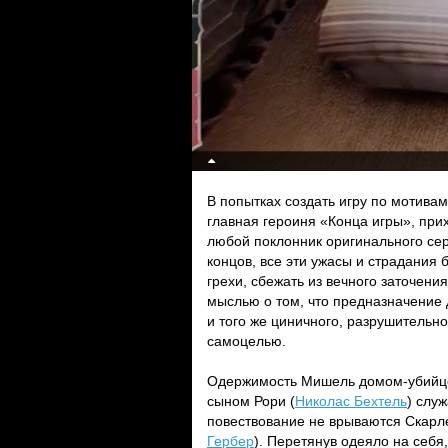
В попытках создать игру по мотивам
главная героиня «Конца игры», при
любой поклонник оригинального сер
концов, все эти ужасы и страдания
грехи, сбежать из вечного заточен
мыслью о том, что предназначение 
и того же циничного, разрушительно
самоцелью.
Одержимость Мишель домом-убийцей
сыном Рори (
Николас Бехтель
) слу
повествование не врываются Скарле
Гербер
). Перетянув одеяло на себя