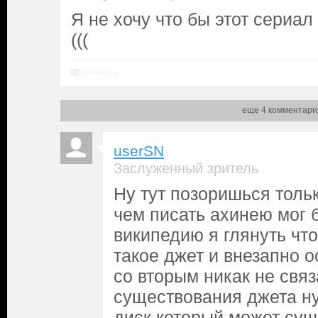
Я не хочу что бы этот сериал 
(((
Ответить
еще 4 комментари
userSN
Заслуженный зритель
Ну тут позоришься тольк
чем писать ахинею мог 
википедию я глянуть что
такое джет и внезапно о
со вторым никак не свя
существования джета н
диск который может сущ