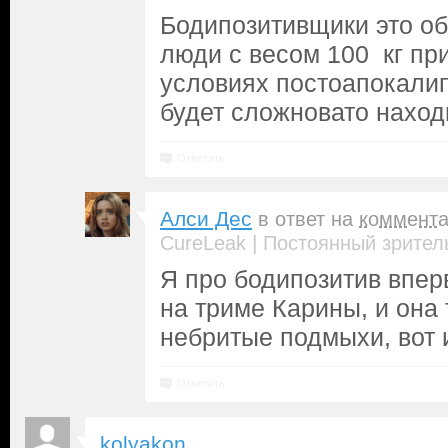
Бодипозитивщики это об
люди с весом 100 кг при
условиях постоапокали
будет сложновато находи
Ответить
Алси Дес
в ответ на
коммент
|
CureLeak
Постоянный зрител
Я про бодипозитив впе
на триме Карины, и она
небритые подмыхи, вот 
Ответить
kolyakon