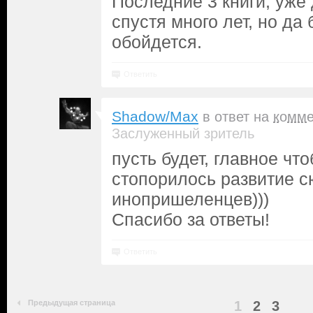
Последние 3 книги, уже 
спустя много лет, но да 
обойдется.
Ответить
Shadow/Max
в ответ на
комме
Заслуженный зритель
пусть будет, главное что
стопорилось развитие с
инопришеленцев)))
Спасибо за ответы!
Ответить
Предыдущая страница
1
2
3