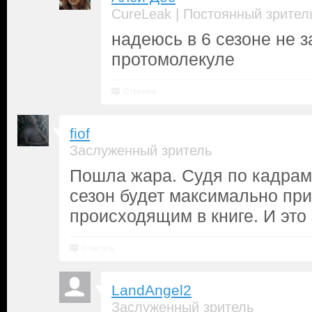
|
CureLeak
Постоянный зрител
надеюсь в 6 сезоне не з
протомолекуле
Ответить
fiof
Заслуженный зритель
Пошла жара. Судя по кадрам 
сезон будет максимально пр
происходящим в книге. И это
Ответить
LandAngel2
Заслуженный зритель