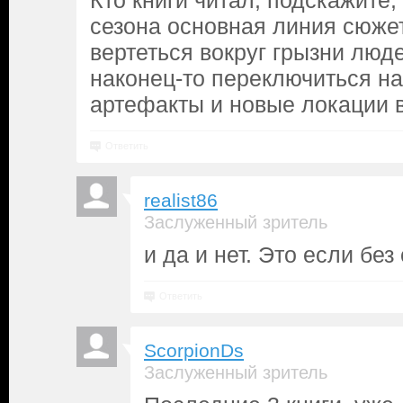
Кто книги читал, подскажите,
сезона основная линия сюжет
вертеться вокруг грызни люд
наконец-то переключиться н
артефакты и новые локации 
Ответить
realist86
Заслуженный зритель
и да и нет. Это если без
Ответить
ScorpionDs
Заслуженный зритель