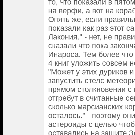
то, что показали в пято
на верфи, а вот на кора
Опять же, если правиль
показали как раз этот 
Лакония." - нет, не пра
сказали что пока закон
Инароса. Тем более что
4 книг уложить совсем н
"Может у этих дуриков 
запустить стелс-метеор
прямом столкновении с
отгребут в считанные се
сколько марсианских ко
осталось." - поэтому он
астероиды с целью что
оставались на защите З