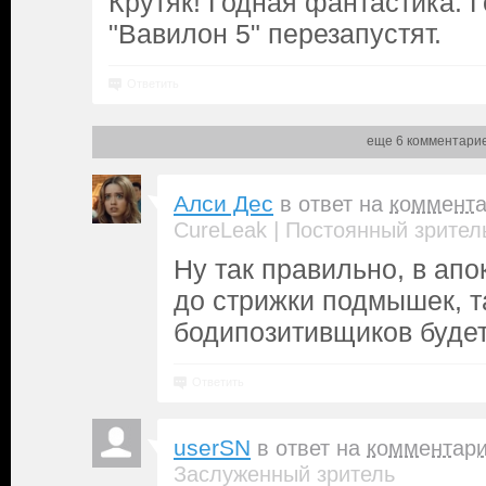
Крутяк! Годная фантастика. 
"Вавилон 5" перезапустят.
Ответить
еще 6 комментари
Алси Дес
в ответ на
коммент
|
CureLeak
Постоянный зрител
Ну так правильно, в ап
до стрижки подмышек, т
бодипозитивщиков будет
Ответить
userSN
в ответ на
комментар
Заслуженный зритель