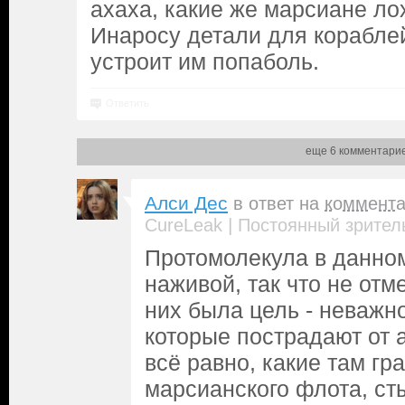
ахаха, какие же марсиане ло
Инаросу детали для кораблей
устроит им попаболь.
Ответить
еще 6 комментари
Алси Дес
в ответ на
коммент
|
CureLeak
Постоянный зрител
Протомолекула в данно
наживой, так что не отме
них была цель - неважн
которые пострадают от а
всё равно, какие там г
марсианского флота, с