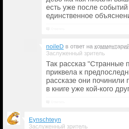
есть уже после событий 
единственное объяснен
Ответить
noileD
в ответ на
комментари
Заслуженный зритель
Так рассказ "Странные п
приквела к предпоследн
рассказе они починили п
в книге уже кой-кого друг
Ответить
Eynschteyn
Заслуженный зритель