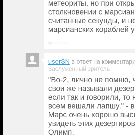
метеориты, но при откр
столкновении с марсиан
считанные секунды, и н
марсианских кораблей у
Ответить
userSN
в ответ на
комментар
Заслуженный зритель
"Во-2, лично не помню,
свои же называли дезер
если так и говорили, то 
всем вешали лапшу." - 
Марс очень хорошо выск
увидеть этих дезертиро
Олимп.