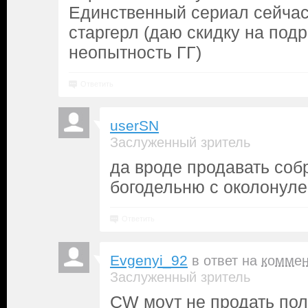
Единственный сериал сейчас
старгерл (даю скидку на подр
неопытность ГГ)
Ответить
userSN
Заслуженный зритель
да вроде продавать соб
богодельню с околонул
Ответить
Evgenyi_92
в ответ на
коммен
Заслуженный зритель
CW моут не продать пол