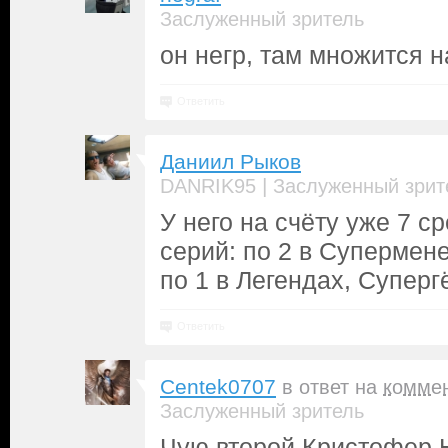
Заслуженный зритель
он негр, там множится 
Ответить
Даниил Рыков
|
DANRIK95
Заслуженный зрит
У него на счёту уже 7 
серий: по 2 в Супермене
по 1 в Легендах, Суперг
Ответить
Centek0707
в ответ на
комме
Заслуженный зритель
Чую второй Кристофер Н