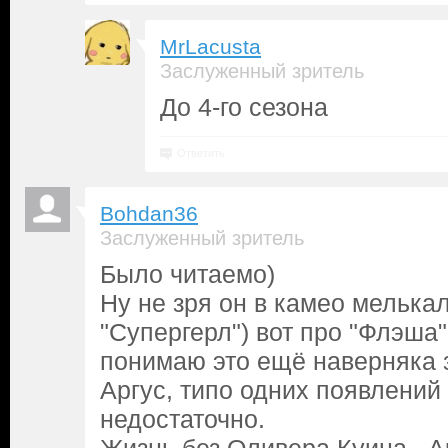
MrLacusta
Заслуженный зритель
До 4-го сезона
Ответить
Bohdan36
Заслуженный зритель
Было читаемо)
Ну не зря он в камео мелька
"Супергерл") вот про "Флэша"
понимаю это ещё наверняка з
Аргус, типо одних появлений
недостаточно.