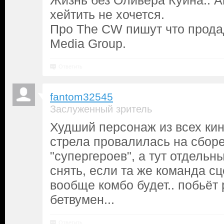
Жизнь без Оливера Куина.. А
хейтить не хочется.
Про The CW пишут что прода
Media Group.
Ответить
fantom32545
Заслуженный зритель
Худший персонаж из всех кин
стрела провалилась на сбор
"супергероев", а тут отдель
снять, если та же команда сц
вообще комбо будет.. побьёт
бетвумен...
Ответить