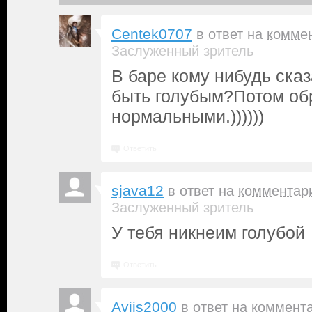
Centek0707
в ответ на
комме
Заслуженный зритель
В баре кому нибудь ска
быть голубым?Потом об
нормальными.))))))
Ответить
sjava12
в ответ на
комментар
Заслуженный зритель
У тебя никнеим голубой
Ответить
Aviis2000
в ответ на
коммент