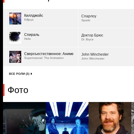
Киллджойс
Спарлоу
Killjoys
Sparlo
Спираль
Доктор Брюс
Helix
Dr. Bryce
Сверхъестественное: Аниме
John Winchester
Supernatural: The Animation
John Winchester
ВСЕ РОЛИ (3)
Фото