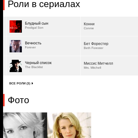
Роли в сериалах
Блудный сын
Конни
Prodigal Son
Connie
Вечность
Бет Форестер
Forever
Beth Forester
Черный список
Миссис Митчелл
The Blacklist
Mrs. Mitchell
ВСЕ РОЛИ (3)
Фото