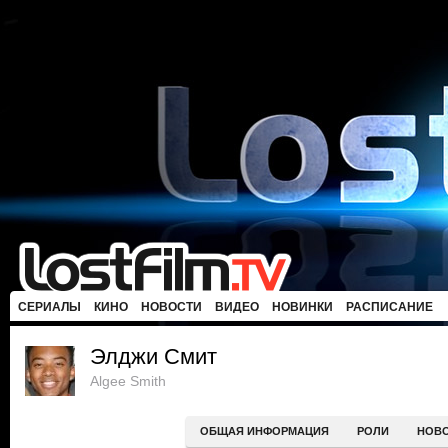
СЕРИАЛЫ
КИНО
НОВОСТИ
ВИДЕО
НОВИНКИ
РАСПИСАНИЕ
Элджи Смит
Algee Smith
ОБЩАЯ ИНФОРМАЦИЯ
РОЛИ
НОВ