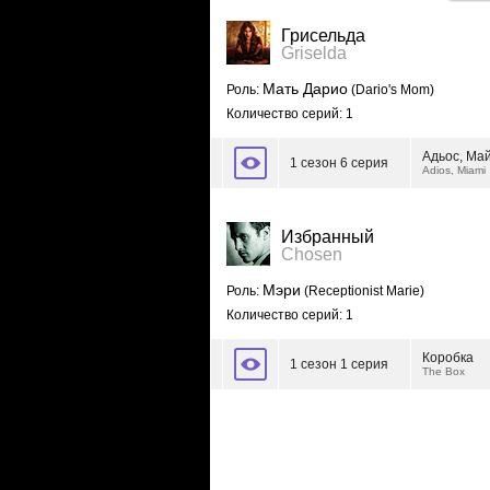
Грисельда
Griselda
Мать Дарио
Роль:
(Dario's Mom)
Количество серий: 1
Адьос, Ма
1 сезон 6 серия
Adios, Miami
Избранный
Chosen
Мэри
Роль:
(Receptionist Marie)
Количество серий: 1
Коробка
1 сезон 1 серия
The Box