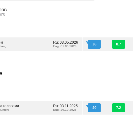
ров
ers
ом
Ru: 03.05.2026
36
8.7
long
Eng: 01.05.2026
я
за головами
Ru: 03.11.2025
40
7.2
unters
Eng: 29.10.2025