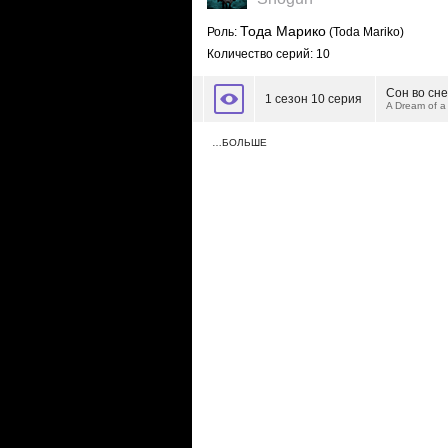
Тода Марико
Роль:
(Toda Mariko)
Количество серий: 10
Сон во сне
1 сезон 10 серия
A Dream of a
…БОЛЬШЕ