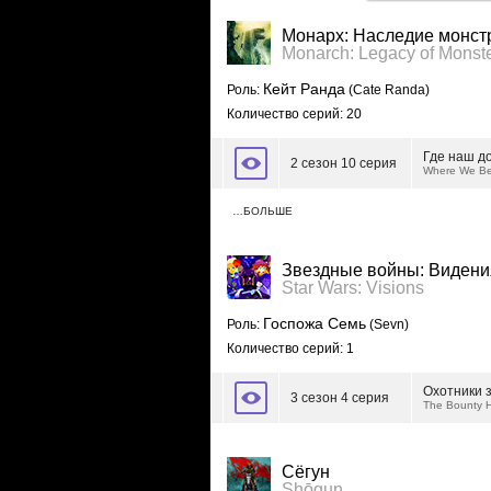
Монарх: Наследие монст
Monarch: Legacy of Monst
Кейт Ранда
Роль:
(Cate Randa)
Количество серий: 20
Где наш д
2 сезон 10 серия
Where We Be
…БОЛЬШЕ
Звездные войны: Видени
Star Wars: Visions
Госпожа Семь
Роль:
(Sevn)
Количество серий: 1
Охотники 
3 сезон 4 серия
The Bounty H
Сёгун
Shōgun