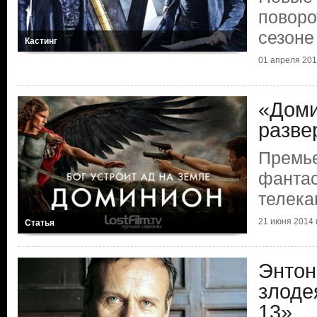
поворо
сезоне
Кастинг
01 апреля 2015
«Доми
разве
Премье
фантас
телека
21 июня 2014 г
Статья
Энтон
злоде
13»