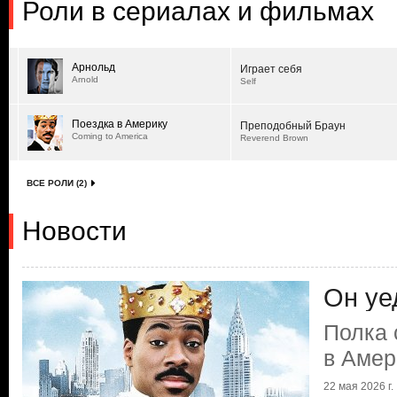
Роли в сериалах и фильмах
Арнольд
Играет себя
Arnold
Self
Поездка в Америку
Преподобный Браун
Coming to America
Reverend Brown
ВСЕ РОЛИ (2)
Новости
Он уе
Полка 
в Амер
22 мая 2026 г.