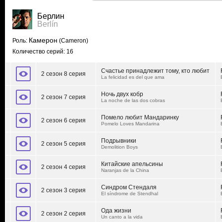
Берлин
Berlín
Камерон
Роль:
(Cameron)
Количество серий: 16
Счастье принадлежит тому, кто любит
2 сезон 8 серия
La felicidad es del que ama
Ночь двух кобр
2 сезон 7 серия
La noche de las dos cobras
Помело любит Мандаринку
2 сезон 6 серия
Pomelo Loves Mandarina
Подрывники
2 сезон 5 серия
Demolition Boys
Китайские апельсины
2 сезон 4 серия
Naranjas de la China
Синдром Стендаля
2 сезон 3 серия
El síndrome de Stendhal
Ода жизни
2 сезон 2 серия
Un canto a la vida