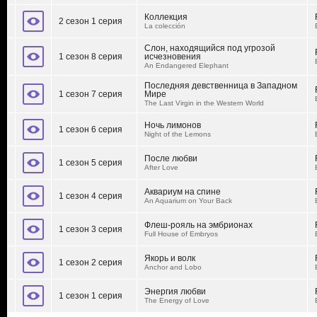
Коллекция
2 сезон 1 серия
La colección
Слон, находящийся под угрозой
1 сезон 8 серия
исчезновения
An Endangered Elephant
Последняя девственница в Западном
1 сезон 7 серия
Мире
The Last Virgin in the Western World
Ночь лимонов
1 сезон 6 серия
Night of the Lemons
После любви
1 сезон 5 серия
After Love
Аквариум на спине
1 сезон 4 серия
An Aquarium on Your Back
Флеш-рояль на эмбрионах
1 сезон 3 серия
Full House of Embryos
Якорь и волк
1 сезон 2 серия
Anchor and Lobo
Энергия любви
1 сезон 1 серия
The Energy of Love