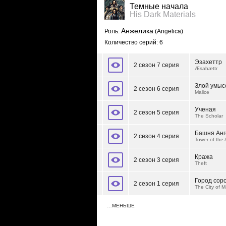
Темные начала
His Dark Materials
Анжелика
Роль:
(Angelica)
Количество серий: 6
Эзахеттр
2 сезон 7 серия
Æsahættr
Злой умыс
2 сезон 6 серия
Malice
Ученая
2 сезон 5 серия
The Scholar
Башня Анг
2 сезон 4 серия
Tower of the
Кража
2 сезон 3 серия
Theft
Город сор
2 сезон 1 серия
The City of 
…МЕНЬШЕ