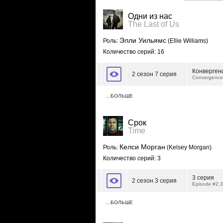
Одни из нас
The Last of Us
Элли Уильямс
Роль:
(Ellie Williams)
Количество серий: 16
Конверген
2 сезон 7 серия
Convergence
…БОЛЬШЕ
Срок
Time
Келси Морган
Роль:
(Kelsey Morgan)
Количество серий: 3
3 серия
2 сезон 3 серия
Episode #2.3
…БОЛЬШЕ