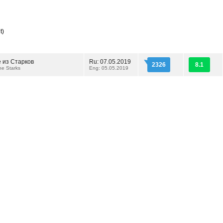
t)
 из Старков
Ru: 07.05.2019
2326
8.1
the Starks
Eng: 05.05.2019