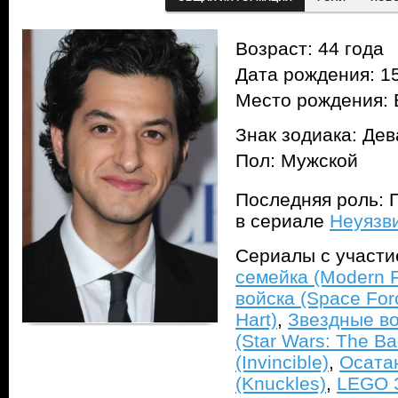
Возраст: 44 года
Дата рождения: 15
Место рождения: 
Знак зодиака: Дев
Пол: Мужской
Последняя роль: 
в сериале
Неуязви
Сериалы с участ
семейка (Modern F
войска (Space For
Hart)
,
Звездные во
(Star Wars: The Ba
(Invincible)
,
Осатан
(Knuckles)
,
LEGO 