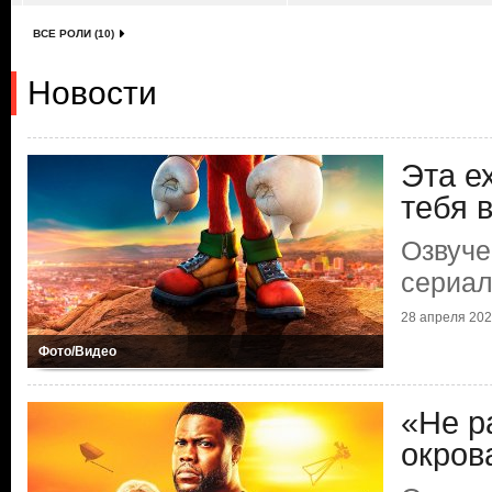
ВСЕ РОЛИ (10)
Новости
Эта е
тебя 
Озвуче
сериал
28 апреля 2024
Фото/Видео
«Не р
окров