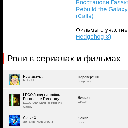
Восстанови Галакт
Rebuild the Galaxy
(Calls)
Фильмы с участи
Hedgehog 3)
Роли в сериалах и фильмах
Неуязвимый
Перевертыш
Invincible
Shapesmith
LEGO Звездные войны:
Джексон
Восстанови Галактику
Jaxxon
LEGO Star Wars: Rebuild the
Galaxy
Соник 3
Соник
Sonic the Hedgehog 3
Sonic