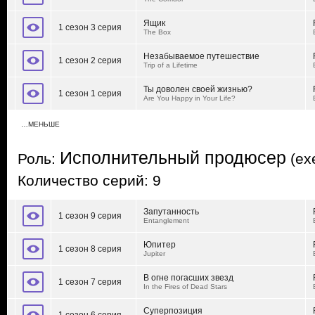
Ящик
1 сезон 3 серия
The Box
Незабываемое путешествие
1 сезон 2 серия
Trip of a Lifetime
Ты доволен своей жизнью?
1 сезон 1 серия
Are You Happy in Your Life?
…МЕНЬШЕ
Исполнительный продюсер
Роль:
(exe
Количество серий: 9
Запутанность
1 сезон 9 серия
Entanglement
Юпитер
1 сезон 8 серия
Jupiter
В огне погасших звезд
1 сезон 7 серия
In the Fires of Dead Stars
Суперпозиция