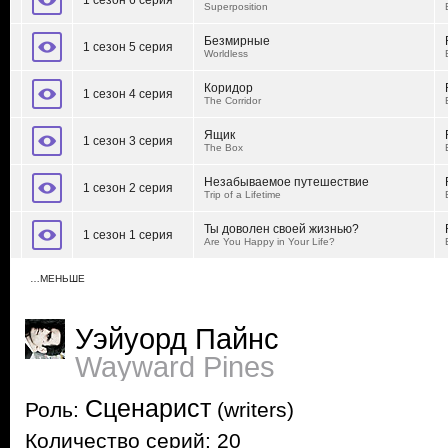
1 сезон 6 серия
Superposition
Безмирные
1 сезон 5 серия
Worldless
Коридор
1 сезон 4 серия
The Corridor
Ящик
1 сезон 3 серия
The Box
Незабываемое путешествие
1 сезон 2 серия
Trip of a Lifetime
Ты доволен своей жизнью?
1 сезон 1 серия
Are You Happy in Your Life?
…МЕНЬШЕ
Уэйуорд Пайнс
Wayward Pines
Сценарист
Роль:
(writers)
Количество серий: 20