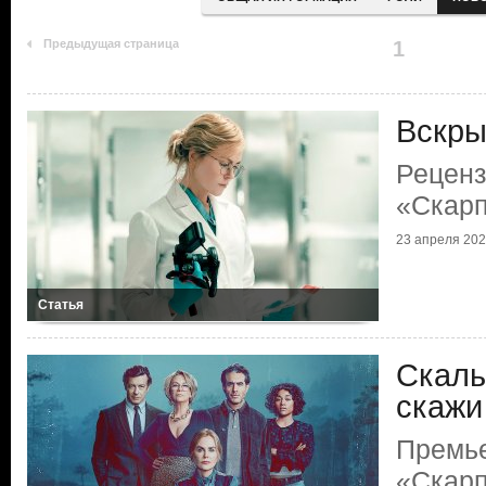
Предыдущая страница
1
Вскры
Реценз
«Скарп
23 апреля 2026
Статья
Скаль
скажи
Премь
«Скарп