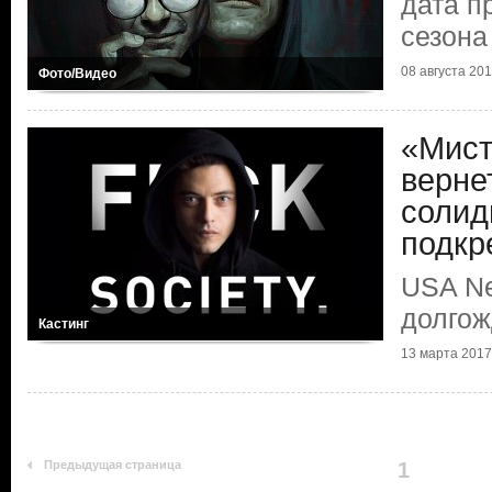
дата п
сезона
08 августа 2017
Фото/Видео
«Мист
верне
соли
подкр
USA Ne
долго
Кастинг
13 марта 2017 
Предыдущая страница
1