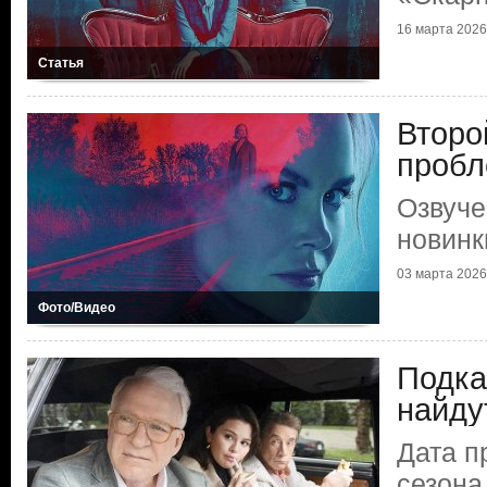
16 марта 2026 
Статья
Второ
проб
Озвуче
новинк
03 марта 2026 
Фото/Видео
Подка
найду
Дата п
сезона