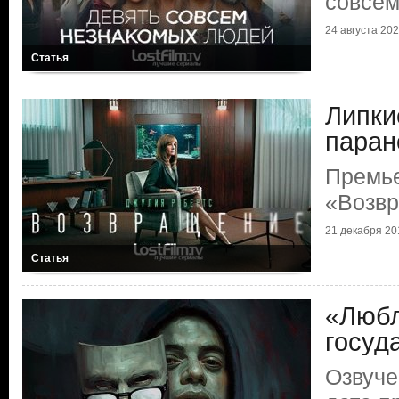
совсем
24 августа 2021
Статья
Липки
паран
Премь
«Возв
21 декабря 201
Статья
«Любл
госуд
Озвуче