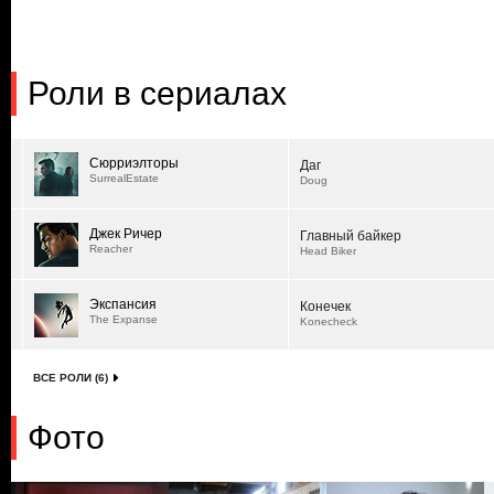
Роли в сериалах
Сюрриэлторы
Даг
SurrealEstate
Doug
Джек Ричер
Главный байкер
Reacher
Head Biker
Экспансия
Конечек
The Expanse
Konecheck
ВСЕ РОЛИ (6)
Фото