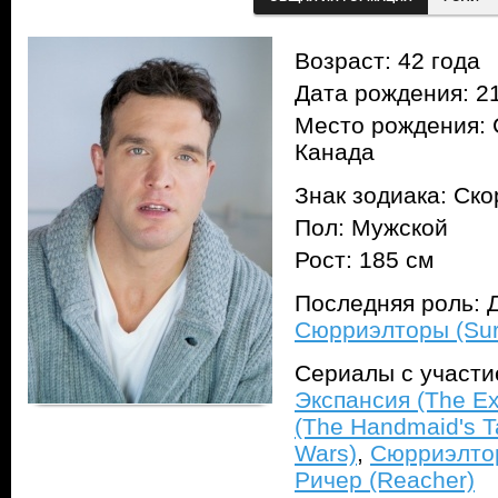
Возраст: 42 года
Дата рождения: 21
Место рождения: 
Канада
Знак зодиака: Ск
Пол: Мужской
Рост: 185 см
Последняя роль: Д
Сюрриэлторы (Surr
Сериалы с участ
Экспансия (The E
(The Handmaid's T
Wars)
,
Сюрриэлтор
Ричер (Reacher)