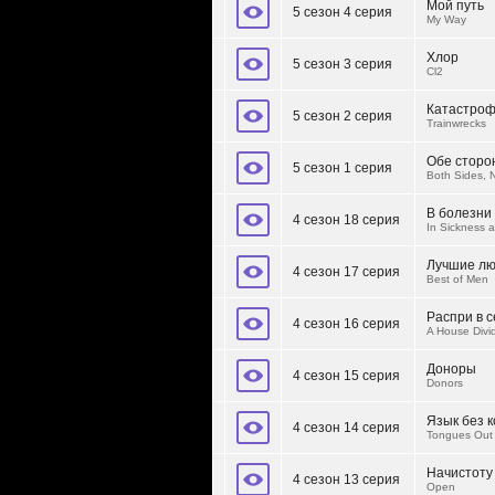
Мой путь
5 сезон 4 серия
My Way
Хлор
5 сезон 3 серия
Cl2
Катастро
5 сезон 2 серия
Trainwrecks
Обе сторо
5 сезон 1 серия
Both Sides, 
В болезни
4 сезон 18 серия
In Sickness a
Лучшие л
4 сезон 17 серия
Best of Men
Распри в 
4 сезон 16 серия
A House Divi
Доноры
4 сезон 15 серия
Donors
Язык без к
4 сезон 14 серия
Tongues Out
Начистоту
4 сезон 13 серия
Open