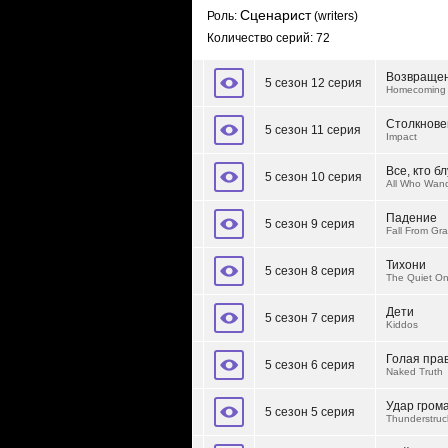
Сценарист
Роль:
(writers)
Количество серий: 72
Возвраще
5 сезон 12 серия
Homecoming
Столкнове
5 сезон 11 серия
Impact
Все, кто б
5 сезон 10 серия
All Who Wan
Падение
5 сезон 9 серия
Fall From Gr
Тихони
5 сезон 8 серия
The Quiet O
Дети
5 сезон 7 серия
Kiddos
Голая пра
5 сезон 6 серия
Naked Truth
Удар гром
5 сезон 5 серия
Thunderstruc