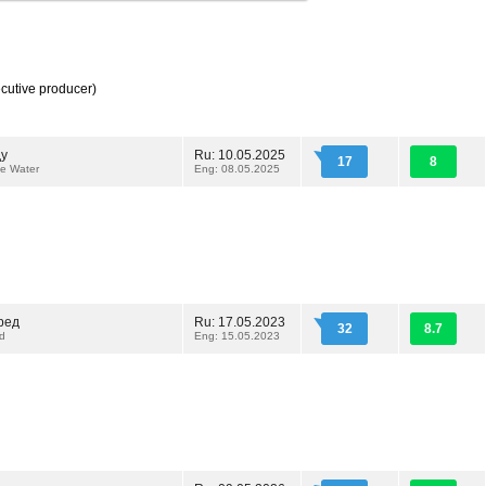
cutive producer)
ду
Ru: 10.05.2025
17
8
he Water
Eng: 08.05.2025
ред
Ru: 17.05.2023
32
8.7
rd
Eng: 15.05.2023