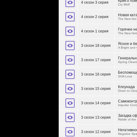
Крик о по
4 сезон 3 серия
Cry Wolf
Новая кат
4 сезон 2 серия
The New Hot
Горячее н
4 сезон 1 серия
The New Hot
Яcное и б
3 сезон 18 серия
A Bright and
Генеральн
3 сезон 17 серия
Spring Clean
Беспомощ
3 сезон 16 серия
Shift-Less
Клоунада
3 сезон 15 серия
Down to Clo
Самоконт
3 сезон 14 серия
Impulse Cont
Загадка с
3 сезон 13 серия
Riddle of the
Негативно
3 сезон 12 серия
Negative Sp