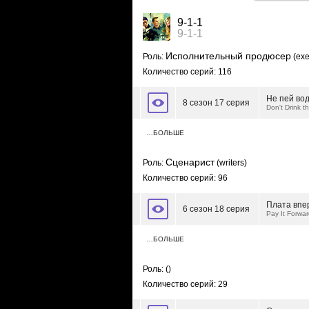
9-1-1
9-1-1
Исполнительный продюсер
Роль:
(exe
Количество серий: 116
Не пей во
8 сезон 17 серия
Don't Drink t
…БОЛЬШЕ
Сценарист
Роль:
(writers)
Количество серий: 96
Плата впе
6 сезон 18 серия
Pay It Forwa
…БОЛЬШЕ
Роль:
()
Количество серий: 29