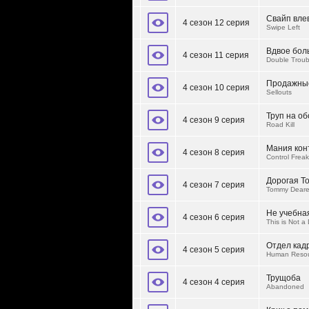
Cвайп вле
4 сезон 12 серия
Swipe Left
Вдвое бол
4 сезон 11 серия
Double Troub
Продажны
4 сезон 10 серия
Sellouts
Труп на о
4 сезон 9 серия
Road Kill
Мания кон
4 сезон 8 серия
Control Frea
Дорогая Т
4 сезон 7 серия
Tommy Deare
Не учебна
4 сезон 6 серия
This is Not a D
Отдел кад
4 сезон 5 серия
Human Reso
Трущоба
4 сезон 4 серия
Abandoned