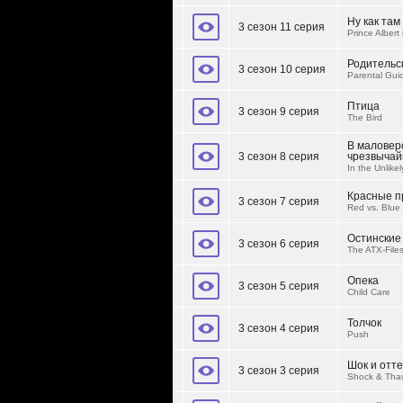
Ну как там
3 сезон 11 серия
Prince Albert
Родительс
3 сезон 10 серия
Parental Gui
Птица
3 сезон 9 серия
The Bird
В маловер
3 сезон 8 серия
чрезвычай
In the Unlik
Красные п
3 сезон 7 серия
Red vs. Blue
Остинские
3 сезон 6 серия
The ATX-File
Опека
3 сезон 5 серия
Child Care
Толчок
3 сезон 4 серия
Push
Шок и отт
3 сезон 3 серия
Shock & Tha