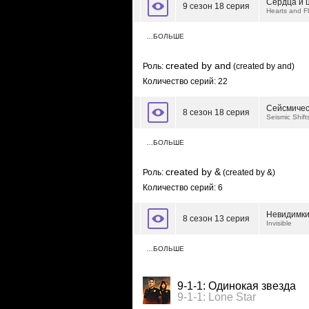
Сердца и 
9 сезон 18 серия
Hearts and F
…БОЛЬШЕ
created by and
Роль:
(created by and)
Количество серий: 22
Сейсмичес
8 сезон 18 серия
Seismic Shift
…БОЛЬШЕ
created by &
Роль:
(created by &)
Количество серий: 6
Невидимк
8 сезон 13 серия
Invisible‎
…БОЛЬШЕ
9-1-1: Одинокая звезда
9-1-1: Lone Star