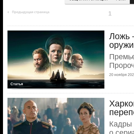
Предыдущая страница
1
Ложь 
оружи
Премье
Пророч
20 ноября 2024
Статья
Харко
переп
Кадры
о сери