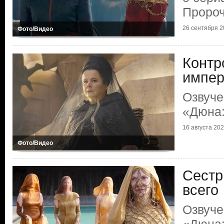
Пророч
26 сентября 20
Фото/Видео
Контр
импер
Озвуче
«Дюна:
16 августа 2024
Фото/Видео
Сестр
всего
Озвуче