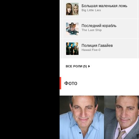
Большая маленькая ложь
Big Little Lies
Последний корабль
The Last Ship
Полиция Гавайев
Hawaii Five-0
ВСЕ РОЛИ (5)
Фото