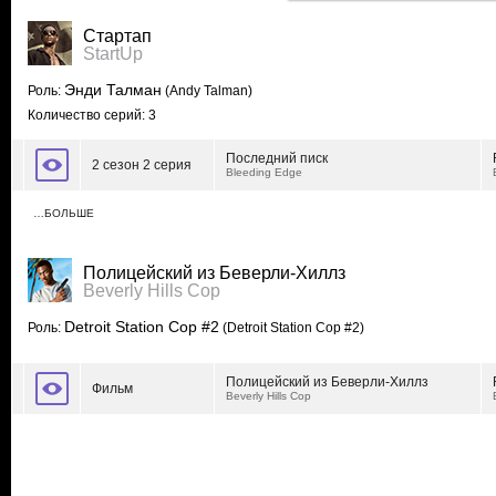
Стартап
StartUp
Энди Талман
Роль:
(Andy Talman)
Количество серий: 3
Последний писк
2 сезон 2 серия
Bleeding Edge
…БОЛЬШЕ
Полицейский из Беверли-Хиллз
Beverly Hills Cop
Detroit Station Cop #2
Роль:
(Detroit Station Cop #2)
Полицейский из Беверли-Хиллз
Фильм
Beverly Hills Cop