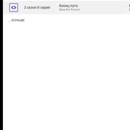
Конец пути
3 сезон 8 серия
Now Am Found
…БОЛЬШЕ