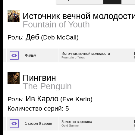
Источник вечной молодост
Fountain of Youth
Деб
Роль:
(Deb McCall)
Источник вечной молодости
Фильм
Fountain of Youth
Пингвин
The Penguin
Ив Карло
Роль:
(Eve Karlo)
Количество серий: 5
Золотая вершина
1 сезон 6 серия
Gold Summit