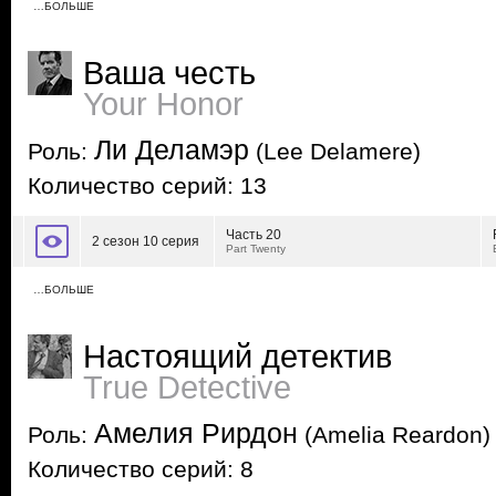
…БОЛЬШЕ
Ваша честь
Your Honor
Ли Деламэр
Роль:
(Lee Delamere)
Количество серий: 13
Часть 20
2 сезон 10 серия
Part Twenty
…БОЛЬШЕ
Настоящий детектив
True Detective
Амелия Рирдон
Роль:
(Amelia Reardon)
Количество серий: 8