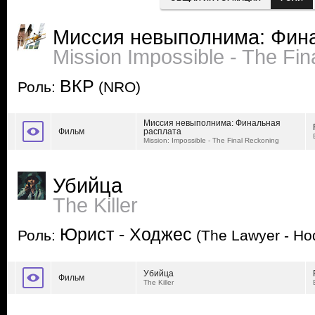
Миссия невыполнима: Фин
Mission Impossible - The Fi
ВКР
Роль:
(NRO)
Миссия невыполнима: Финальная
Фильм
расплата
Mission: Impossible - The Final Reckoning
Убийца
The Killer
Юрист - Ходжес
Роль:
(The Lawyer - Ho
Убийца
Фильм
The Killer