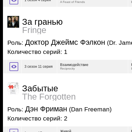
1 сезон 4 серия
A Feast of Friends
За гранью
Fringe
Доктор Джеймс Фэлкон
Роль:
(Dr. Jam
Количество серий: 1
Взаимодействие
3 сезон 11 серия
Reciprocity
Забытые
The Forgotten
Дэн Фриман
Роль:
(Dan Freeman)
Количество серий: 2
Живой