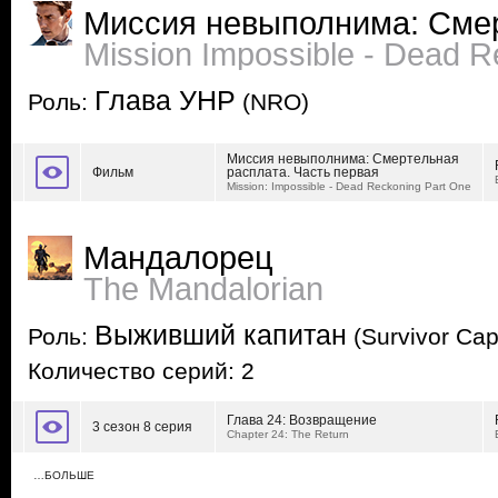
Миссия невыполнима: Сме
Mission Impossible - Dead 
Глава УНР
Роль:
(NRO)
Миссия невыполнима: Смертельная
Фильм
расплата. Часть первая
Mission: Impossible - Dead Reckoning Part One
Мандалорец
The Mandalorian
Выживший капитан
Роль:
(Survivor Cap
Количество серий: 2
Глава 24: Возвращение
3 сезон 8 серия
Chapter 24: The Return
…БОЛЬШЕ