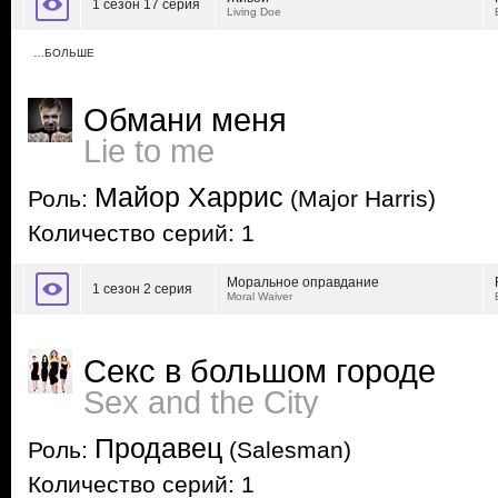
1 сезон 17 серия
Living Doe
…БОЛЬШЕ
Обмани меня
Lie to me
Майор Харрис
Роль:
(Major Harris)
Количество серий: 1
Моральное оправдание
1 сезон 2 серия
Moral Waiver
Секс в большом городе
Sex and the City
Продавец
Роль:
(Salesman)
Количество серий: 1