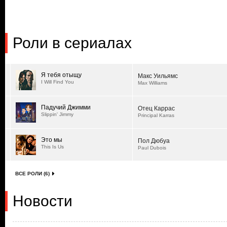
Роли в сериалах
Я тебя отыщу
Макс Уильямс
I Will Find You
Max Williams
Падучий Джимми
Отец Каррас
Slippin' Jimmy
Principal Karras
Это мы
Пол Дюбуа
This Is Us
Paul Dubois
ВСЕ РОЛИ (6)
Новости