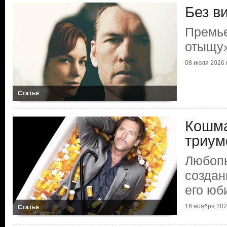
Без в
Премье
отыщу
08 июля 2026 г
Статья
Кошма
триум
Любоп
создан
его юб
16 ноября 2024
Статья