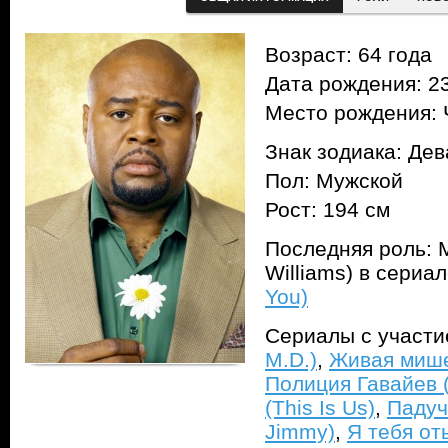
Возраст: 64 года
Дата рождения: 23
Место рождения: 
Знак зодиака: Дев
Пол: Мужской
Рост: 194 см
Последняя роль: 
Williams) в сериа
You)
Сериалы с участ
M.D.)
,
Живая мише
Полиция Гавайев (
(This Is Us)
,
Падуч
Jimmy)
,
Я тебя оты