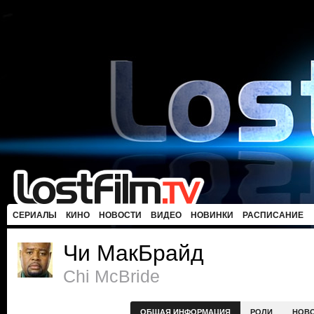
СЕРИАЛЫ
КИНО
НОВОСТИ
ВИДЕО
НОВИНКИ
РАСПИСАНИЕ
Чи МакБрайд
Chi McBride
ОБЩАЯ ИНФОРМАЦИЯ
РОЛИ
НОВ