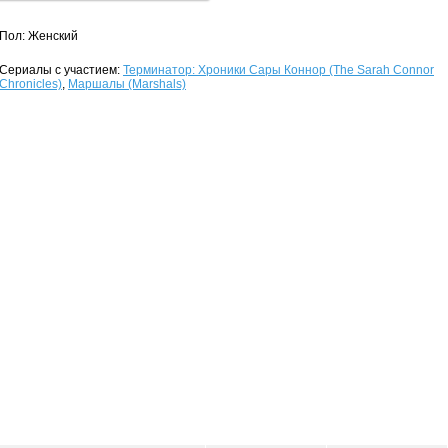
Пол: Женский
Сериалы с участием:
Терминатор: Хроники Сары Коннор (The Sarah Connor
Chronicles)
,
Маршалы (Marshals)