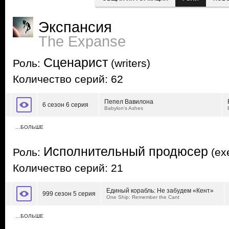
Экспансия
The Expanse
Сценарист
Роль:
(writers)
Количество серий: 62
Пепел Вавилона
6 сезон 6 серия
Babylon's Ashes
…БОЛЬШЕ
Исполнительный продюсер
Роль:
(exe
Количество серий: 21
Единый корабль: Не забудем «Кент»
999 сезон 5 серия
One Ship: Remember the Cant
…БОЛЬШЕ