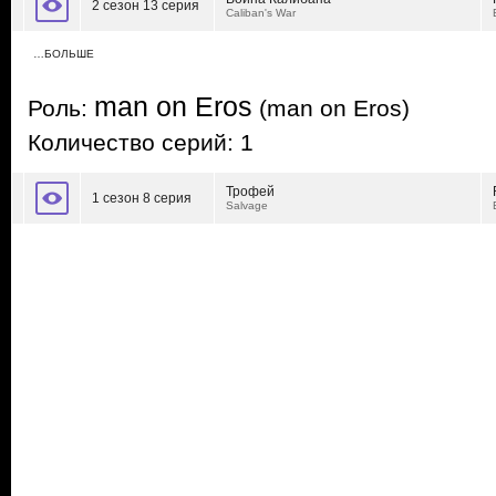
2 сезон 13 серия
Caliban's War
…БОЛЬШЕ
man on Eros
Роль:
(man on Eros)
Количество серий: 1
Трофей
1 сезон 8 серия
Salvage