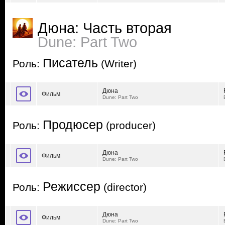
Дюна: Часть вторая
Dune: Part Two
Писатель
Роль:
(Writer)
Дюна
Фильм
Dune: Part Two
Продюсер
Роль:
(producer)
Дюна
Фильм
Dune: Part Two
Режиссер
Роль:
(director)
Дюна
Фильм
Dune: Part Two