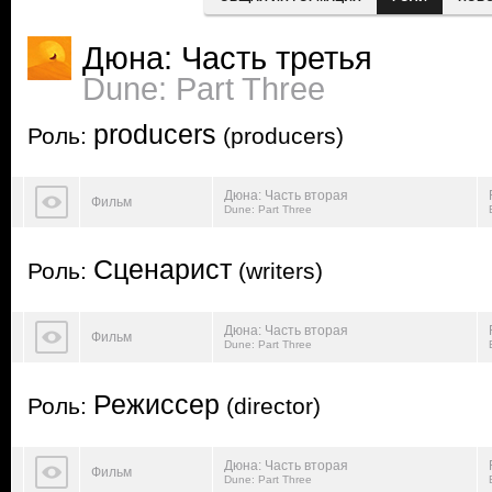
Дюна: Часть третья
Dune: Part Three
producers
Роль:
(producers)
Дюна: Часть вторая
Фильм
Dune: Part Three
Сценарист
Роль:
(writers)
Дюна: Часть вторая
Фильм
Dune: Part Three
Режиссер
Роль:
(director)
Дюна: Часть вторая
Фильм
Dune: Part Three