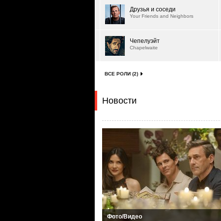
Друзья и соседи
Your Friends and Neighbors
Чепелуэйт
Chapelwaite
ВСЕ РОЛИ (2)
Новости
Фото/Видео