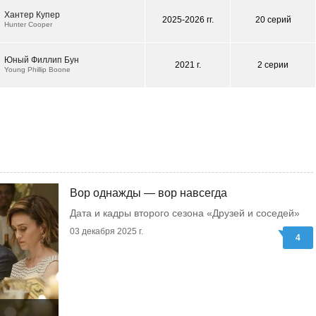
Хантер Купер
2025-2026 гг.
20 серий
Hunter Cooper
Юный Филлип Бун
2021 г.
2 серии
Young Phillip Boone
Вор однажды — вор навсегда
Дата и кадры второго сезона «Друзей и соседей»
03 декабря 2025 г.
4