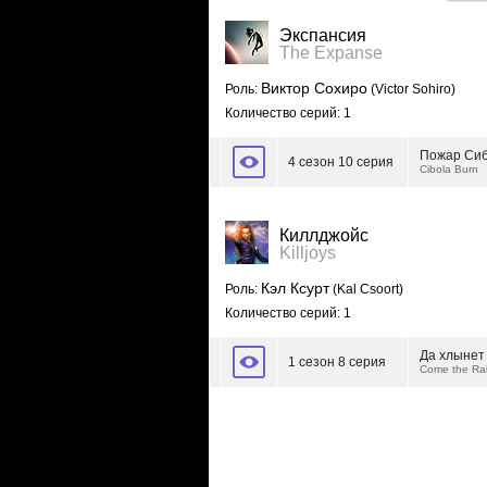
Экспансия
The Expanse
Виктор Сохиро
Роль:
(Victor Sohiro)
Количество серий: 1
Пожар Си
4 сезон 10 серия
Cibola Burn
Киллджойс
Killjoys
Кэл Ксурт
Роль:
(Kal Csoort)
Количество серий: 1
Да хлынет
1 сезон 8 серия
Come the Ra