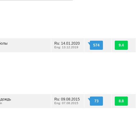
болы
Ru: 14.01.2020
574
9.4
Eng: 13.12.2019
 дождь
Ru: 09.08.2015
73
8.8
in
Eng: 07.08.2015