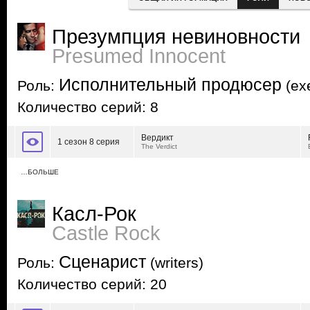
Презумпция невиновности
Presumed Innocent
Исполнительный продюсер
Роль:
(exe
Количество серий: 8
Вердикт
1 сезон 8 серия
The Verdict
…БОЛЬШЕ
Касл-Рок
Castle Rock
Сценарист
Роль:
(writers)
Количество серий: 20