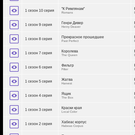
"К Римлянам"
1 сезон 10 серия
Romans
Генри Дивер
1 сезон 9 серия
Henry Deaver
Прекрасное прошедшее
1 сезон 8 серия
Past Perfect
Королева
1 сезон 7 серия
The Queen
Фильтр
1 сезон 6 серия
Filter
Жатва
1 сезон 5 серия
Harvest
Ящик
1 сезон 4 серия
The Box
Краски края
1 сезон 3 серия
Local Color
Хабеас корпус
1 сезон 2 серия
Habeas Corpus