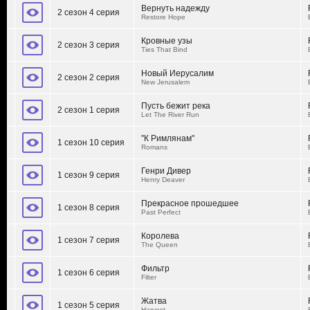
Вернуть надежду
2 сезон 4 серия
Restore Hope
Кровные узы
2 сезон 3 серия
Ties That Bind
Новый Иерусалим
2 сезон 2 серия
New Jerusalem
Пусть бежит река
2 сезон 1 серия
Let The River Run
"К Римлянам"
1 сезон 10 серия
Romans
Генри Дивер
1 сезон 9 серия
Henry Deaver
Прекрасное прошедшее
1 сезон 8 серия
Past Perfect
Королева
1 сезон 7 серия
The Queen
Фильтр
1 сезон 6 серия
Filter
Жатва
1 сезон 5 серия
Harvest