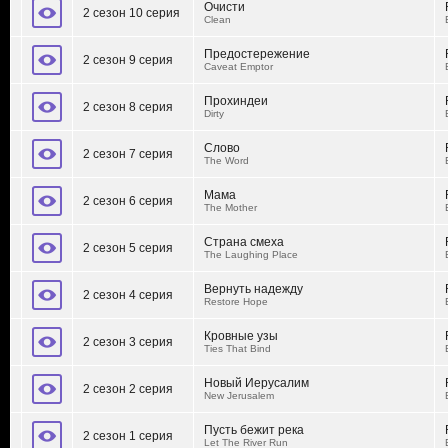
Очисти
2 сезон 10 серия
Clean
Предостережение
2 сезон 9 серия
Caveat Emptor
Прохиндеи
2 сезон 8 серия
Dirty
Слово
2 сезон 7 серия
The Word
Мама
2 сезон 6 серия
The Mother
Страна смеха
2 сезон 5 серия
The Laughing Place
Вернуть надежду
2 сезон 4 серия
Restore Hope
Кровные узы
2 сезон 3 серия
Ties That Bind
Новый Иерусалим
2 сезон 2 серия
New Jerusalem
Пусть бежит река
2 сезон 1 серия
Let The River Run