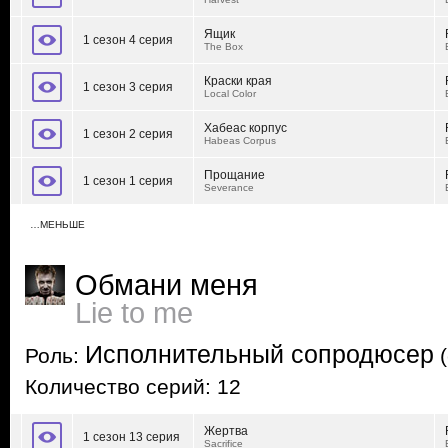
Ящик
1 сезон 4 серия
The Box
Краски края
1 сезон 3 серия
Local Color
Хабеас корпус
1 сезон 2 серия
Habeas Corpus
Прощание
1 сезон 1 серия
Severance
…МЕНЬШЕ
Обмани меня
Lie to me
Исполнительный сопродюсер
Роль:
(
Количество серий: 12
Жертва
1 сезон 13 серия
Sacrifice