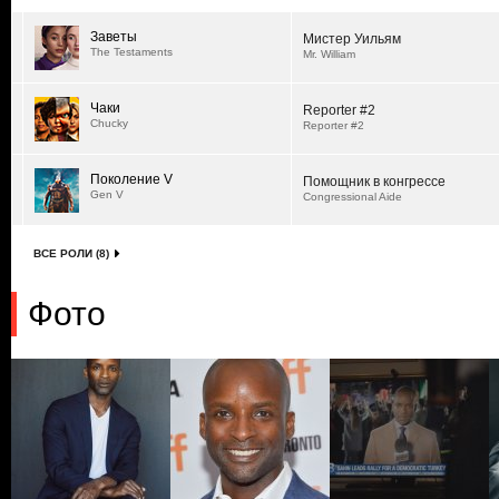
Заветы
Мистер Уильям
The Testaments
Mr. William
Чаки
Reporter #2
Chucky
Reporter #2
Поколение V
Помощник в конгрессе
Gen V
Congressional Aide
ВСЕ РОЛИ (8)
Фото