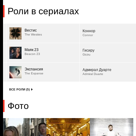
Роли в сериалах
Вестис
Коннор
The Westies
Connor
Маяк 23
Гисиру
Beacon 23
Giciru
Экспансия
Адмирал Дуарте
The Expanse
Admiral Duarte
ВСЕ РОЛИ (5)
Фото