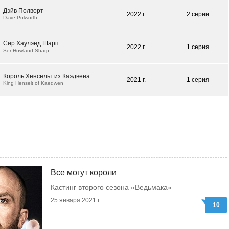
Дэйв Полворт
2022 г.
2 серии
Dave Polworth
Сир Хаулэнд Шарп
2022 г.
1 серия
Ser Howland Sharp
Король Хенсельт из Каэдвена
2021 г.
1 серия
King Henselt of Kaedwen
Все могут короли
Кастинг второго сезона «Ведьмака»
25 января 2021 г.
10