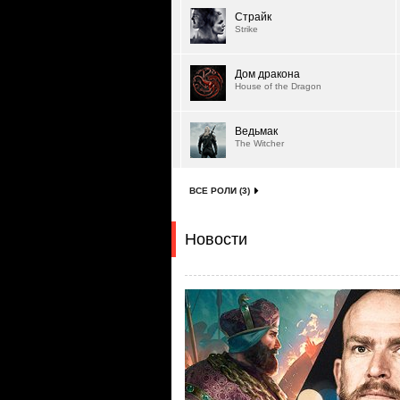
Страйк
Strike
Дом дракона
House of the Dragon
Ведьмак
The Witcher
ВСЕ РОЛИ (3)
Новости