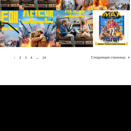
Следующая страница
1
2
3
4
...
14