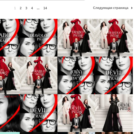
Следующая страница
1
2
3
4
...
14