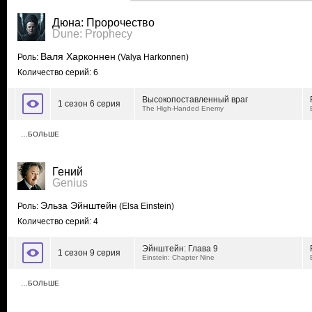
Дюна: Пророчество
Dune: Prophecy
Валя Харконнен
Роль:
(Valya Harkonnen)
Количество серий: 6
Высокопоставленный враг
1 сезон 6 серия
The High-Handed Enemy
…БОЛЬШЕ
Гений
Genius
Эльза Эйнштейн
Роль:
(Elsa Einstein)
Количество серий: 4
Эйнштейн: Глава 9
1 сезон 9 серия
Einstein: Chapter Nine
…БОЛЬШЕ