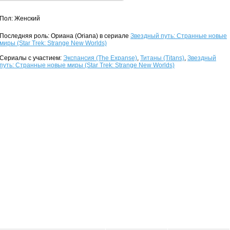
Пол: Женский
Последняя роль: Ориана (Oriana) в сериале
Звездный путь: Странные новые
миры (Star Trek: Strange New Worlds)
Сериалы с участием:
Экспансия (The Expanse)
,
Титаны (Titans)
,
Звездный
путь: Странные новые миры (Star Trek: Strange New Worlds)