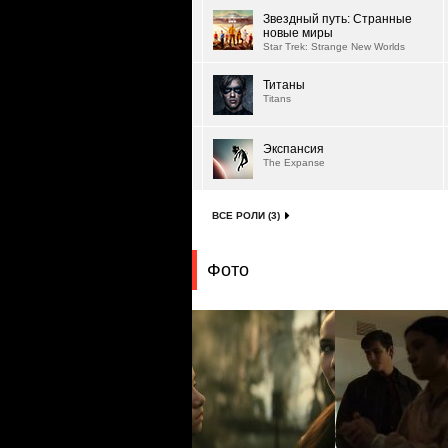
Звездный путь: Странные
новые миры
Star Trek: Strange New Worlds
Титаны
Titans
Экспансия
The Expanse
ВСЕ РОЛИ (3)
Фото