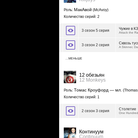
МакАвой
Роль:
(McAvoy)
Количество серий: 2
Чужие в К
3 сезон 5 серия
Attack the R
Сквозь ту
3 сезон 2 серия
A Skinner, Da
…МЕНЬШЕ
12 обезьян
12 Monkeys
Томас Кроуфорд — мл.
Роль:
(Thomas 
Количество серий: 1
Столетие
2 сезон 3 серия
One Hundred
Континуум
Continuum