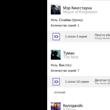
Мэр Кингстауна
Mayor of Kingstown
Спайви
Роль:
(Spivey)
Количество серий: 1
Просто уб
1 сезон 3 серия
Simply Murde
Туман
The Mist
Вик
Роль:
(Vic)
Количество серий: 7
Десятая т
1 сезон 10 серия
The Tenth Me
…БОЛЬШЕ
Киллджойс
Killjoys