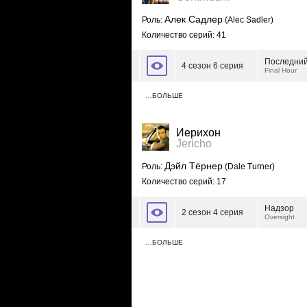
Алек Садлер
Роль:
(Alec Sadler)
Количество серий: 41
Последний
4 сезон 6 серия
Final Hour
…БОЛЬШЕ
Иерихон
Jericho
Дэйл Тёрнер
Роль:
(Dale Turner)
Количество серий: 17
Надзор
2 сезон 4 серия
Oversight
…БОЛЬШЕ