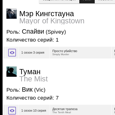
Мэр Кингстауна
Mayor of Kingstown
Спайви
Роль:
(Spivey)
Количество серий: 1
Просто убийство
1 сезон 3 серия
Simply Murder
Туман
The Mist
Вик
Роль:
(Vic)
Количество серий: 7
Десятая трапеза
1 сезон 10 серия
The Tenth Meal