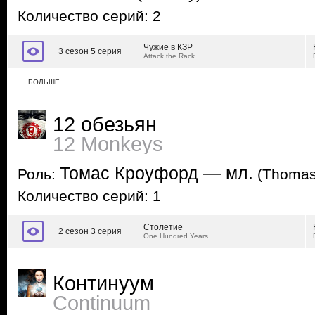
Количество серий: 2
Чужие в КЗР
3 сезон 5 серия
Attack the Rack
…БОЛЬШЕ
12 обезьян
12 Monkeys
Томас Кроуфорд — мл.
Роль:
(Thomas 
Количество серий: 1
Столетие
2 сезон 3 серия
One Hundred Years
Континуум
Continuum