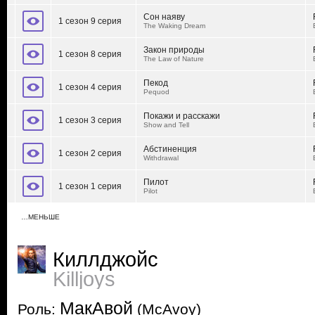
Сон наяву
1 сезон 9 серия
The Waking Dream
Закон природы
1 сезон 8 серия
The Law of Nature
Пекод
1 сезон 4 серия
Pequod
Покажи и расскажи
1 сезон 3 серия
Show and Tell
Абстиненция
1 сезон 2 серия
Withdrawal
Пилот
1 сезон 1 серия
Pilot
…МЕНЬШЕ
Киллджойс
Killjoys
МакАвой
Роль:
(McAvoy)