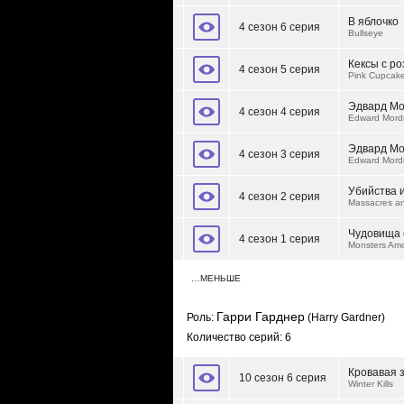
В яблочко
4 сезон 6 серия
Bullseye
Кексы с р
4 сезон 5 серия
Pink Cupcak
Эдвард Мо
4 сезон 4 серия
Edward Mordr
Эдвард Мо
4 сезон 3 серия
Edward Mordr
Убийства 
4 сезон 2 серия
Massacres a
Чудовища 
4 сезон 1 серия
Monsters Am
…МЕНЬШЕ
Гарри Гарднер
Роль:
(Harry Gardner)
Количество серий: 6
Кровавая 
10 сезон 6 серия
Winter Kills