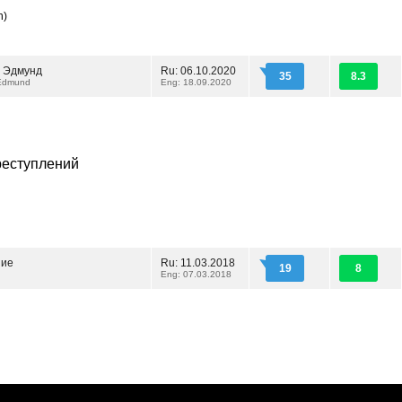
n)
 Эдмунд
Ru: 06.10.2020
35
8.3
 Edmund
Eng: 18.09.2020
реступлений
ние
Ru: 11.03.2018
19
8
Eng: 07.03.2018