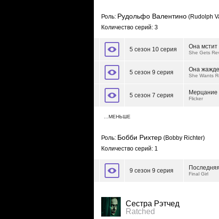
Рудольфо Валентино
Роль:
(Rudolph Va
Количество серий: 3
Она мстит
5 сезон 10 серия
She Gets Re
Она жажде
5 сезон 9 серия
She Wants 
Мерцание 
5 сезон 7 серия
Flicker
…МЕНЬШЕ
Бобби Рихтер
Роль:
(Bobby Richter)
Количество серий: 1
Последняя
9 сезон 9 серия
Final Girl
Сестра Рэтчед
Ratched