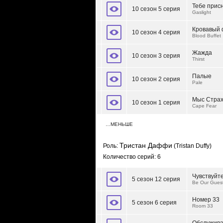
Тебе прис
10 сезон 5 серия
Gaslight
Кровавый
10 сезон 4 серия
Blood Buffet
Жажда
10 сезон 3 серия
Thirst
Палые
10 сезон 2 серия
Pale
Мыс Стра
10 сезон 1 серия
Cape Fear
…МЕНЬШЕ
Тристан Даффи
Роль:
(Tristan Duffy)
Количество серий: 6
Чувствуйте
5 сезон 12 серия
Be Our Gues
Номер 33
5 сезон 6 серия
Room 33