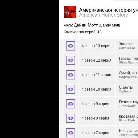
Американская история у
American Horror Story
Денди Мотт
Роль:
(Dandy Mott)
Количество серий: 13
Занавес
4 сезон 13 серия
Curtain Call
Гвоздь пр
4 сезон 12 серия
Show Stoppe
Думай, как
4 сезон 11 серия
Magical Thin
Сироты
4 сезон 10 серия
Orphans
Резня в кл
4 сезон 9 серия
Tupperware P
Кровавая 
4 сезон 8 серия
Blood Bath
Испытани
4 сезон 7 серия
Test of Stren