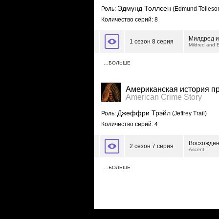
Эдмунд Толлсен
Роль:
(Edmund Tolleso
Количество серий: 8
Милдред и
1 сезон 8 серия
Mildred and
…БОЛЬШЕ
Американская история п
American Crime Story
Джеффри Трэйл
Роль:
(Jeffrey Trail)
Количество серий: 4
Восхожде
2 сезон 7 серия
Ascent
…БОЛЬШЕ