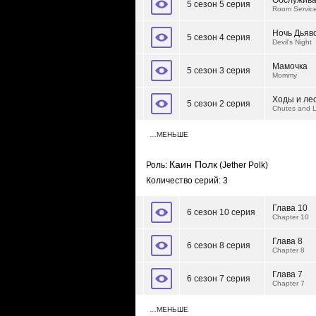
Обслужива
5 сезон 5 серия
Room Servic
Ночь Дьяв
5 сезон 4 серия
Devil's Night
Мамочка
5 сезон 3 серия
Mommy
Ходы и ле
5 сезон 2 серия
Chutes and 
…МЕНЬШЕ
Каин Полк
Роль:
(Jether Polk)
Количество серий: 3
Глава 10
6 сезон 10 серия
Chapter 10
Глава 8
6 сезон 8 серия
Chapter 8
Глава 7
6 сезон 7 серия
Chapter 7
…МЕНЬШЕ