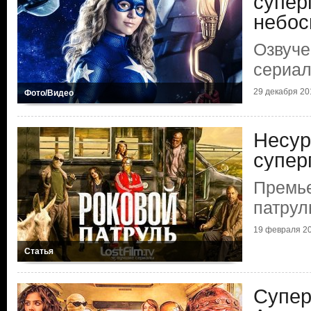
супер
небос
Озвуче
сериал
29 декабря 201
Фото/Видео
Несур
супер
Премье
патрул
19 февраля 20
Статья
Супер