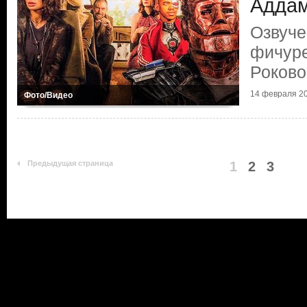
Адда
Озвуче
фичуре
Роково
14 февраля 20
Фото/Видео
Предыдущая страница
1
2
3