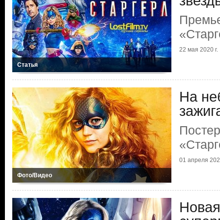
звезды
Премь
«Старг
22 мая 2020 г.
Статья
На не
зажиг
Постер
«Старг
01 апреля 2020
Фото/Видео
Новая