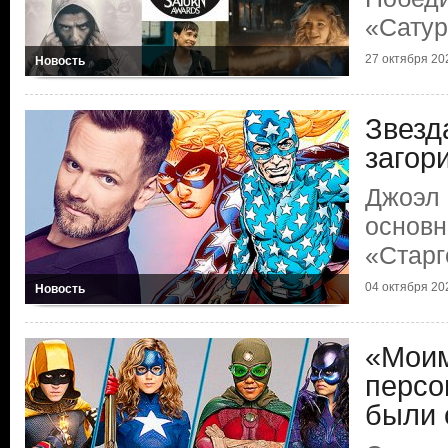
«Сату
27 октября 202
Новость
Звезд
загор
Джоэл 
основн
«Старг
04 октября 202
Новость
«Мои
персо
были 