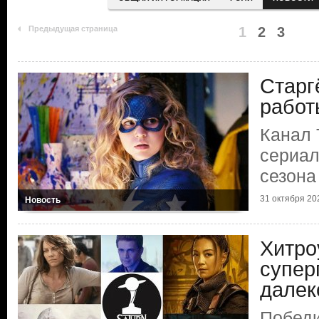
Предыдущая страница
1
2
3
Старг
работ
Канал 
сериал
сезона
31 октября 202
Новость
Хитро
супер
далек
Победи