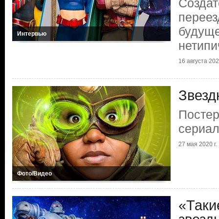
Создат
переез
будуще
Интервью
нетипи
16 августа 2020
Звезд
Посте
сериал
27 мая 2020 г.
Фото/Видео
«Таки