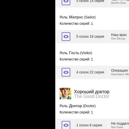
5 сезон 14 серия
Devil's Due
Матрос
Роль:
(Sailor)
Количество серий: 1
Наш крах
5 сезон 16 серия
Our Decay
Гость
Роль:
(Visitor)
Количество серий: 1
Операция "
4 сезон 22 серия
Operation Mo
Хороший доктор
The Good Doctor
Доктор
Роль:
(Doctor)
Количество серий: 1
Не поддел
1 сезон 6 серия
Not Fake