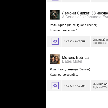
Лемони Сникет: 33 несча
A Series of Unfortunate Ev
Брюс
Роль:
(Bruce, Iguana keeper)
Количество серий: 1
Змеиный з
1 сезон 4 серия
The Reptile 
Мотель Бейтса
Bates Motel
Танцовщица
Роль:
(Dancer)
Количество серий: 1
Зимние ог
4 сезон 4 серия
Lights of Win