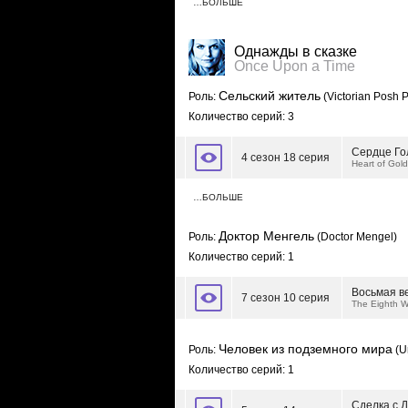
…БОЛЬШЕ
Однажды в сказке
Once Upon a Time
Сельский житель
Роль:
(Victorian Posh P
Количество серий: 3
Сердце Го
4 сезон 18 серия
Heart of Gold
…БОЛЬШЕ
Доктор Менгель
Роль:
(Doctor Mengel)
Количество серий: 1
Восьмая в
7 сезон 10 серия
The Eighth W
Человек из подземного мира
Роль:
(U
Количество серий: 1
Сделка с 