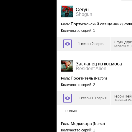
Сёгун
Shōgun
Португальский священник
Роль:
(Portu
Количество серий: 1
Слуги двух
1 сезон 2 серия
Servants of 
Засланец из космоса
Resident Alien
Посетитель
Роль:
(Patron)
Количество серий: 2
Герои Пе
1 сезон 10 серия
Heroes of Pa
…БОЛЬШЕ
Медсестра
Роль:
(Nurse)
Количество серий: 1