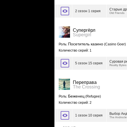
Старые др
2 сезон 1 серия
Old Friends
Супергёрл
Supergirl
Посетитель казино
Роль:
(Casino Goer)
Количество серий: 1
Суровая р
5 сезон 15 серия
Reality Bytes
Переправа
The Crossing
Беженец
Роль:
(Refugee)
Количество серий: 2
Выбор Анд
1 сезон 10 серия
The Androcle