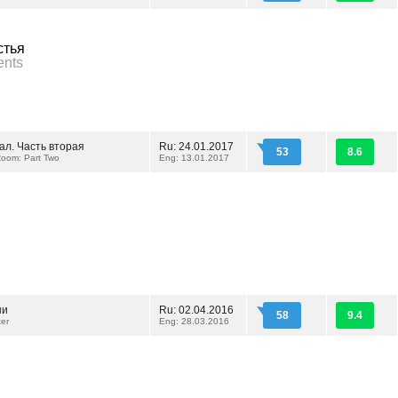
стья
ents
ал. Часть вторая
Ru: 24.01.2017
53
8.6
Room: Part Two
Eng: 13.01.2017
ни
Ru: 02.04.2016
58
9.4
ter
Eng: 28.03.2016