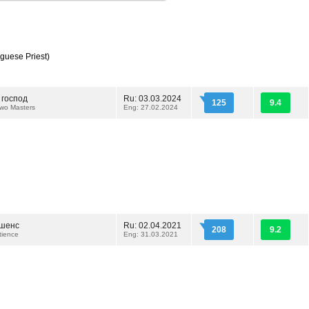
guese Priest)
 господ
Ru: 03.03.2024
125
9.4
Two Masters
Eng: 27.02.2024
йшенс
Ru: 02.04.2021
208
9.2
tience
Eng: 31.03.2021