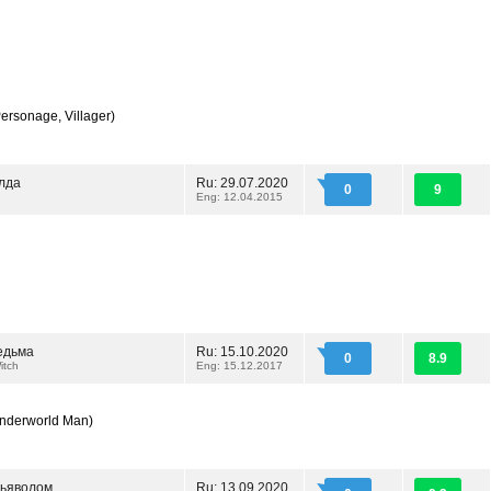
ersonage, Villager)
лда
Ru: 29.07.2020
0
9
Eng: 12.04.2015
едьма
Ru: 15.10.2020
0
8.9
itch
Eng: 15.12.2017
nderworld Man)
Дьяволом
Ru: 13.09.2020