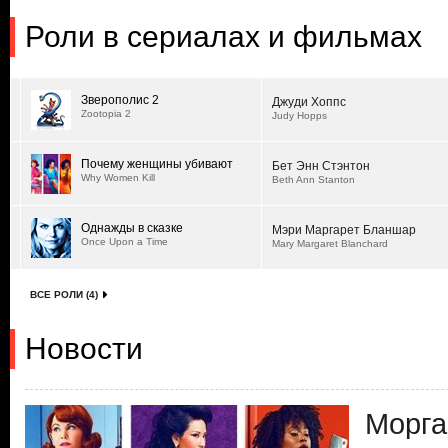
Роли в сериалах и фильмах
Зверополис 2
Джуди Хоппс
Zootopia 2
Judy Hopps
Почему женщины убивают
Бет Энн Стэнтон
Why Women Kill
Beth Ann Stanton
Однажды в сказке
Мэри Маргарет Бланшар
Once Upon a Time
Mary Margaret Blanchard
ВСЕ РОЛИ (4)
Новости
Морга