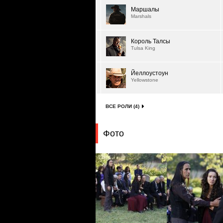
Маршалы
Marshals
Король Талсы
Tulsa King
Йеллоустоун
Yellowstone
ВСЕ РОЛИ (4)
Фото