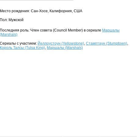
Место рождения: Сан-Хосе, Калифорния, США
Пол: Мужской
Последняя роль: Член совета (Council Member) в сериале
Маршалы
(Marshals)
Сериалы с участием:
Йеллоустоун (Yellowstone)
,
Стамптаун (Stumptown)
,
Король Талсы (Tulsa King)
,
Маршалы (Marshals)