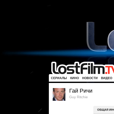
СЕРИАЛЫ
КИНО
НОВОСТИ
ВИДЕО
Гай Ричи
Guy Ritchie
ОБЩАЯ ИН