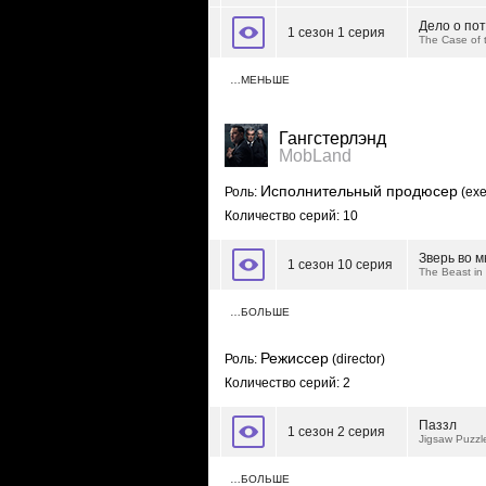
Дело о по
1 сезон 1 серия
The Case of t
…МЕНЬШЕ
Гангстерлэнд
MobLand
Исполнительный продюсер
Роль:
(exe
Количество серий: 10
Зверь во м
1 сезон 10 серия
The Beast in
…БОЛЬШЕ
Режиссер
Роль:
(director)
Количество серий: 2
Паззл
1 сезон 2 серия
Jigsaw Puzzl
…БОЛЬШЕ