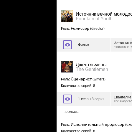
Источник вечной молодо
Fountain of Youth
Режиссер
Роль:
(director)
Источник 
Фильм
Fountain of 
Джентльмены
The Gentlemen
Сценарист
Роль:
(writers)
Количество серий: 8
Евангелие
1 сезон 8 серия
The Gospel A
…БОЛЬШЕ
Исполнительный продюсер
Роль:
(exe
Количество серий: 8