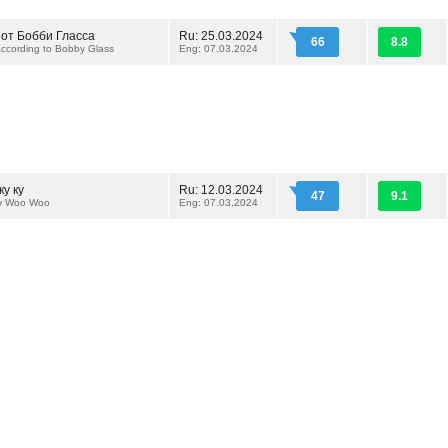
 от Бобби Гласса
Ru: 25.03.2024
66
8.8
ccording to Bobby Glass
Eng: 07.03.2024
ку ку
Ru: 12.03.2024
47
9.1
y Woo Woo
Eng: 07.03.2024