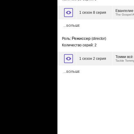
Евангелие
1 сезон 8 серия
The Gospel A
…БОЛЬШЕ
Режиссер
Роль:
(director)
Количество серий: 2
Томми всё 
1 сезон 2 серия
Tackle Tomm
…БОЛЬШЕ