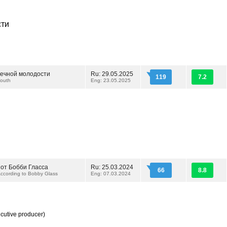
сти
вечной молодости
Ru: 29.05.2025
119
7.2
Youth
Eng: 23.05.2025
 от Бобби Гласса
Ru: 25.03.2024
66
8.8
ccording to Bobby Glass
Eng: 07.03.2024
cutive producer)