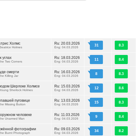
атрис Холмс
Ru: 20.03.2026
31
8.3
Beatrice Holmes
Eng: 04.03.2026
х углах
Ru: 18.03.2026
11
8.4
the Two Corners
Eng: 04.03.2026
суде смерти
Ru: 16.03.2026
8
8.3
he Killing Jar
Eng: 04.03.2026
лодом Шерлоке Холмсе
Ru: 15.03.2026
12
8.6
Young Sherlock Holmes
Eng: 04.03.2026
опавшей пуговице
Ru: 13.03.2026
15
8.3
the Missing Button
Eng: 04.03.2026
зоружном человеке
Ru: 11.03.2026
9
8.4
 the Unarmed Man
Eng: 04.03.2026
жжённой фотографии
Ru: 09.03.2026
34
8.2
the Burnt Photograph
Eng: 04.03.2026